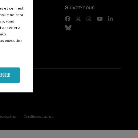
.
Suivez-nous
es et ce n'est
cookie ne sera
entes
 », vous
et accéder à
 aux
ous exécutiez
EFUSER
des cookies
Conditions d'achat