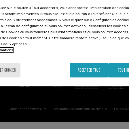
Contact
Intéressant..
quez sur le bouton « Tout accepter », vous accepterez l'implantation des cooki
'ils seront implémentés. Si vous cliquez sur le bouton « Tout refuser », aucun 
Palacio Miramar
Activités précéd
ormis ceux strictement nécessaires. Si vous cliquez sur « Configurer les cookies
Paseo de Miraconcha, 48
à l'écran de configuration où vous pourrez activer ou désactiver les cookies 
20007 Donostia / San Sebastián
e de Cookies où vous trouverez plus d'informations et où vous pourrez accéder
Gipuzkoa, Spain
 des cookies à tout moment. Cette bannière restera active jusqu'à ce que v
es deux options »
Contactez-nous!
rmations
ER COOKIES
ACCEPTER TOUS
TOUT R
Politique de confidentialité
Déclaration de confidentialité étendue
Politique 