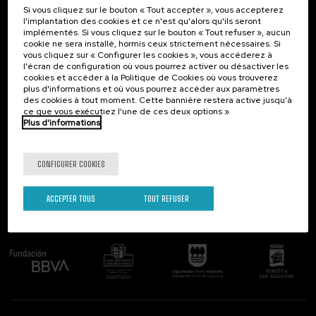
Si vous cliquez sur le bouton « Tout accepter », vous accepterez
Contact
Intéressant...
l'implantation des cookies et ce n'est qu'alors qu'ils seront
implémentés. Si vous cliquez sur le bouton « Tout refuser », aucun
Palacio Miramar
Activités précédentes
cookie ne sera installé, hormis ceux strictement nécessaires. Si
Paseo de Miraconcha, 48
vous cliquez sur « Configurer les cookies », vous accéderez à
20007 Donostia / San Sebastián
l'écran de configuration où vous pourrez activer ou désactiver les
Gipuzkoa, Spain
cookies et accéder à la Politique de Cookies où vous trouverez
plus d'informations et où vous pourrez accéder aux paramètres
Contactez-nous!
des cookies à tout moment. Cette bannière restera active jusqu'à
ce que vous exécutiez l'une de ces deux options »
Plus d'informations
Suivez-nous
CONFIGURER COOKIES
ACCEPTER TOUS
TOUT REFUSER
Comité organisateur