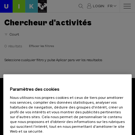
LOGIN
FR
Chercheur d'activités
Court
0 résultats
Effacer les filtres
Seleccione cualquier filtro y pulse Aplicar para ver los resultados
Paramètres des cookies
Abonnez-vous à notre bulletin
Nous utilisons nos propres cookies et ceux de tiers pour améliorer
nos services, compiler des données statistiques, analyser vos
Inscrivez-vous pour être le premier à recevoir les
habitudes de navigation, déduire des groupes d’intérêt, créer un
actualités de l'UIK.
profil de vos intérêts et vous montrer des publicités pertinentes
sur d’autres sites. Cela nous permet de personnaliser le contenu
que nous proposons et d’obtenir des informations sur les rubriques
S'abonner
qui suscitent l’intérêt, tout en nous permettant d’améliorer le site
Web et sa sécurité.