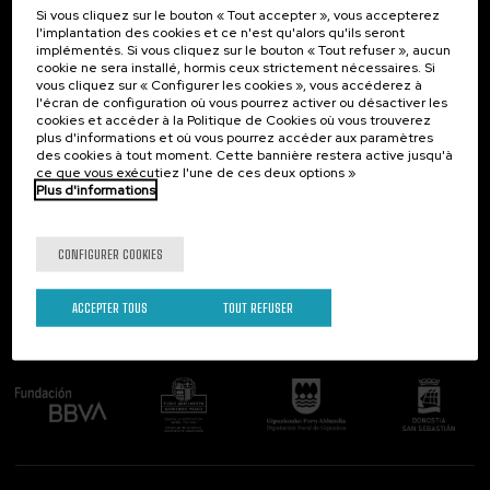
Si vous cliquez sur le bouton « Tout accepter », vous accepterez
Contact
Intéressant...
l'implantation des cookies et ce n'est qu'alors qu'ils seront
implémentés. Si vous cliquez sur le bouton « Tout refuser », aucun
Palacio Miramar
Activités précédentes
cookie ne sera installé, hormis ceux strictement nécessaires. Si
Paseo de Miraconcha, 48
vous cliquez sur « Configurer les cookies », vous accéderez à
20007 Donostia / San Sebastián
l'écran de configuration où vous pourrez activer ou désactiver les
Gipuzkoa, Spain
cookies et accéder à la Politique de Cookies où vous trouverez
plus d'informations et où vous pourrez accéder aux paramètres
Contactez-nous!
des cookies à tout moment. Cette bannière restera active jusqu'à
ce que vous exécutiez l'une de ces deux options »
Plus d'informations
Suivez-nous
CONFIGURER COOKIES
ACCEPTER TOUS
TOUT REFUSER
Comité organisateur