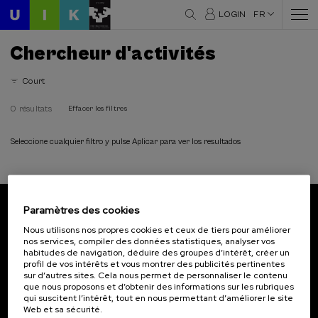
LOGIN
FR
Chercheur d'activités
Court
0 résultats
Effacer les filtres
Seleccione cualquier filtro y pulse Aplicar para ver los resultados
Paramètres des cookies
Abonnez-vous à notre bulletin
Nous utilisons nos propres cookies et ceux de tiers pour améliorer
nos services, compiler des données statistiques, analyser vos
Inscrivez-vous pour être le premier à recevoir les
habitudes de navigation, déduire des groupes d’intérêt, créer un
actualités de l'UIK.
profil de vos intérêts et vous montrer des publicités pertinentes
sur d’autres sites. Cela nous permet de personnaliser le contenu
que nous proposons et d’obtenir des informations sur les rubriques
S'abonner
qui suscitent l’intérêt, tout en nous permettant d’améliorer le site
Web et sa sécurité.