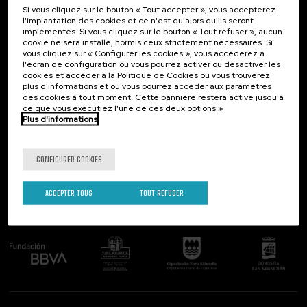
Si vous cliquez sur le bouton « Tout accepter », vous accepterez
Contact
Intéressant...
l'implantation des cookies et ce n'est qu'alors qu'ils seront
implémentés. Si vous cliquez sur le bouton « Tout refuser », aucun
Palacio Miramar
Activités précédentes
cookie ne sera installé, hormis ceux strictement nécessaires. Si
Paseo de Miraconcha, 48
vous cliquez sur « Configurer les cookies », vous accéderez à
20007 Donostia / San Sebastián
l'écran de configuration où vous pourrez activer ou désactiver les
Gipuzkoa, Spain
cookies et accéder à la Politique de Cookies où vous trouverez
plus d'informations et où vous pourrez accéder aux paramètres
Contactez-nous!
des cookies à tout moment. Cette bannière restera active jusqu'à
ce que vous exécutiez l'une de ces deux options »
Plus d'informations
Suivez-nous
CONFIGURER COOKIES
ACCEPTER TOUS
TOUT REFUSER
Comité organisateur