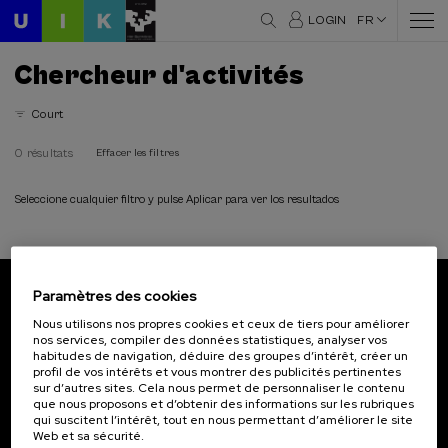
LOGIN
FR
Chercheur d'activités
Court
0 résultats
Effacer les filtres
Seleccione cualquier filtro y pulse Aplicar para ver los resultados
Paramètres des cookies
Abonnez-vous à notre bulletin
Nous utilisons nos propres cookies et ceux de tiers pour améliorer
nos services, compiler des données statistiques, analyser vos
Inscrivez-vous pour être le premier à recevoir les
habitudes de navigation, déduire des groupes d’intérêt, créer un
actualités de l'UIK.
profil de vos intérêts et vous montrer des publicités pertinentes
sur d’autres sites. Cela nous permet de personnaliser le contenu
que nous proposons et d’obtenir des informations sur les rubriques
S'abonner
qui suscitent l’intérêt, tout en nous permettant d’améliorer le site
Web et sa sécurité.