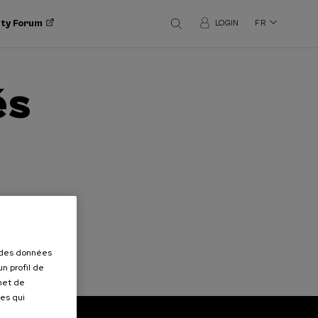
ity Forum
LOGIN
FR
és
r des données
n profil de
rmet de
ues qui