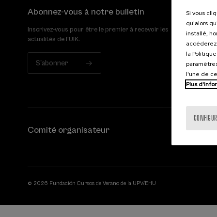
Abonnez-vous à notre bulletin
Si vous cli
qu'alors qu
Inscrivez-vous pour être le premier à recevoir les
installé, h
actualités de l'UIK.
accéderez 
la Politiqu
S'abonner
paramètres
l'une de c
Plus d'info
CONFIGUR
Comité organisateur
© 2026 Fundación Cursos de Verano de la UPV/EHU