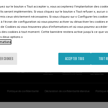
Contact
Intéressant..
quez sur le bouton « Tout accepter », vous accepterez l'implantation des cooki
'ils seront implémentés. Si vous cliquez sur le bouton « Tout refuser », aucun 
Palacio Miramar
Activités précéd
ormis ceux strictement nécessaires. Si vous cliquez sur « Configurer les cookies
Paseo de Miraconcha, 48
à l'écran de configuration où vous pourrez activer ou désactiver les cookies 
20007 Donostia / San Sebastián
e de Cookies où vous trouverez plus d'informations et où vous pourrez accéder
Gipuzkoa, Spain
 des cookies à tout moment. Cette bannière restera active jusqu'à ce que v
es deux options »
Contactez-nous!
rmations
ER COOKIES
ACCEPTER TOUS
TOUT R
Politique de confidentialité
Déclaration de confidentialité étendue
Politique 