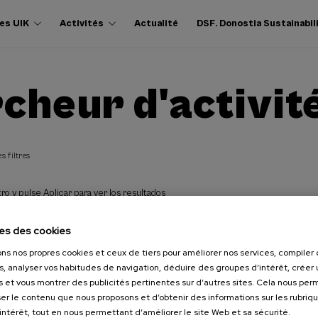
es UIK
Activités
Actualité
DSF. Donostia Sustainabil
cheur d'activit
s filtres
ro y pulse Aplicar para ver los resultados
es des cookies
ons nos propres cookies et ceux de tiers pour améliorer nos services, compile
s, analyser vos habitudes de navigation, déduire des groupes d’intérêt, créer u
s et vous montrer des publicités pertinentes sur d’autres sites. Cela nous pe
er le contenu que nous proposons et d’obtenir des informations sur les rubriq
’intérêt, tout en nous permettant d’améliorer le site Web et sa sécurité.