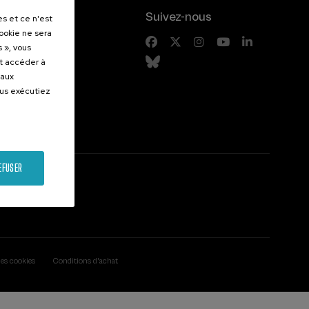
.
Suivez-nous
es et ce n'est
cookie ne sera
entes
 », vous
et accéder à
 aux
ous exécutiez
EFUSER
des cookies
Conditions d'achat