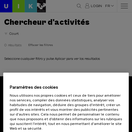
LOGIN
FR
Chercheur d'activités
Court
0 résultats
Effacer les filtres
Seleccione cualquier filtro y pulse Aplicar para ver los resultados
Paramètres des cookies
Abonnez-vous à notre bulletin
Nous utilisons nos propres cookies et ceux de tiers pour améliorer
nos services, compiler des données statistiques, analyser vos
Inscrivez-vous pour être le premier à recevoir les
habitudes de navigation, déduire des groupes d’intérêt, créer un
actualités de l'UIK.
profil de vos intérêts et vous montrer des publicités pertinentes
sur d’autres sites. Cela nous permet de personnaliser le contenu
que nous proposons et d’obtenir des informations sur les rubriques
S'abonner
qui suscitent l’intérêt, tout en nous permettant d’améliorer le site
Web et sa sécurité.