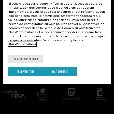
Si vous cliquez sur le bouton « Tout accepter », vous accepterez
Contact
Intéressant...
l'implantation des cookies et ce n'est qu'alors qu'ils seront
implémentés. Si vous cliquez sur le bouton « Tout refuser », aucun
Palacio Miramar
Activités précédentes
cookie ne sera installé, hormis ceux strictement nécessaires. Si
Paseo de Miraconcha, 48
vous cliquez sur « Configurer les cookies », vous accéderez à
20007 Donostia / San Sebastián
l'écran de configuration où vous pourrez activer ou désactiver les
Gipuzkoa, Spain
cookies et accéder à la Politique de Cookies où vous trouverez
plus d'informations et où vous pourrez accéder aux paramètres
Contactez-nous!
des cookies à tout moment. Cette bannière restera active jusqu'à
ce que vous exécutiez l'une de ces deux options »
Plus d'informations
Suivez-nous
CONFIGURER COOKIES
ACCEPTER TOUS
TOUT REFUSER
Comité organisateur