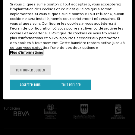
Si vous cliquez sur le bouton « Tout accepter », vous accepterez
Contact
Intéressant...
l'implantation des cookies et ce n'est qu'alors qu'ils seront
implémentés. Si vous cliquez sur le bouton « Tout refuser », aucun
Palacio Miramar
Activités précédentes
cookie ne sera installé, hormis ceux strictement nécessaires. Si
Paseo de Miraconcha, 48
vous cliquez sur « Configurer les cookies », vous accéderez à
20007 Donostia / San Sebastián
l'écran de configuration où vous pourrez activer ou désactiver les
Gipuzkoa, Spain
cookies et accéder à la Politique de Cookies où vous trouverez
plus d'informations et où vous pourrez accéder aux paramètres
Contactez-nous!
des cookies à tout moment. Cette bannière restera active jusqu'à
ce que vous exécutiez l'une de ces deux options »
Plus d'informations
Suivez-nous
CONFIGURER COOKIES
ACCEPTER TOUS
TOUT REFUSER
Comité organisateur