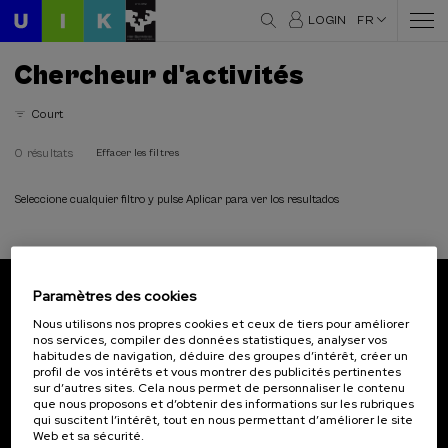
LOGIN
FR
Chercheur d'activités
Court
0 résultats
Effacer les filtres
Seleccione cualquier filtro y pulse Aplicar para ver los resultados
Paramètres des cookies
Abonnez-vous à notre bulletin
Nous utilisons nos propres cookies et ceux de tiers pour améliorer
nos services, compiler des données statistiques, analyser vos
Inscrivez-vous pour être le premier à recevoir les
habitudes de navigation, déduire des groupes d’intérêt, créer un
actualités de l'UIK.
profil de vos intérêts et vous montrer des publicités pertinentes
sur d’autres sites. Cela nous permet de personnaliser le contenu
que nous proposons et d’obtenir des informations sur les rubriques
S'abonner
qui suscitent l’intérêt, tout en nous permettant d’améliorer le site
Web et sa sécurité.