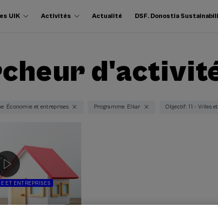
es UIK
Activités
Actualité
DSF. Donostia Sustainabil
cheur d'activit
: Économie et entreprises
Programme: Elkar
Objectif: 11 - Ville
E ET ENTREPRISES