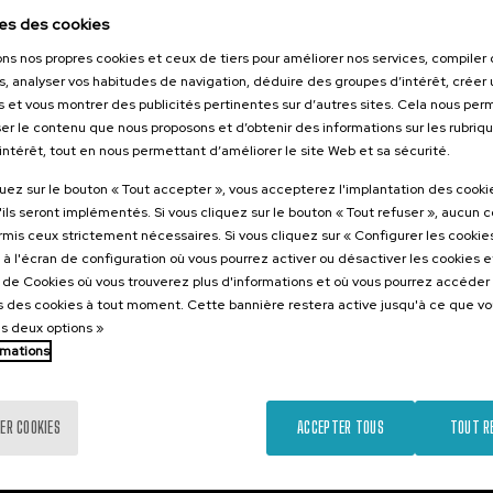
2026
es des cookies
 eta herri
ons nos propres cookies et ceux de tiers pour améliorer nos services, compile
ronkak,
s, analyser vos habitudes de navigation, déduire des groupes d’intérêt, créer u
ta
s et vous montrer des publicités pertinentes sur d’autres sites. Cela nous pe
ia
er le contenu que nous proposons et d’obtenir des informations sur les rubriq
ak
’intérêt, tout en nous permettant d’améliorer le site Web et sa sécurité.
.
quez sur le bouton « Tout accepter », vous accepterez l'implantation des cooki
e
Espagnol
'ils seront implémentés. Si vous cliquez sur le bouton « Tout refuser », aucun 
ormis ceux strictement nécessaires. Si vous cliquez sur « Configurer les cookies
25 €
ARTIR DE
...
Dernières
Gratuit
Date
Liste
Période
à l'écran de configuration où vous pourrez activer ou désactiver les cookies 
places
passée
d'attente
d'inscription
terminée
e de Cookies où vous trouverez plus d'informations et où vous pourrez accéder
 des cookies à tout moment. Cette bannière restera active jusqu'à ce que v
es deux options »
rmations
ER COOKIES
ACCEPTER TOUS
TOUT R