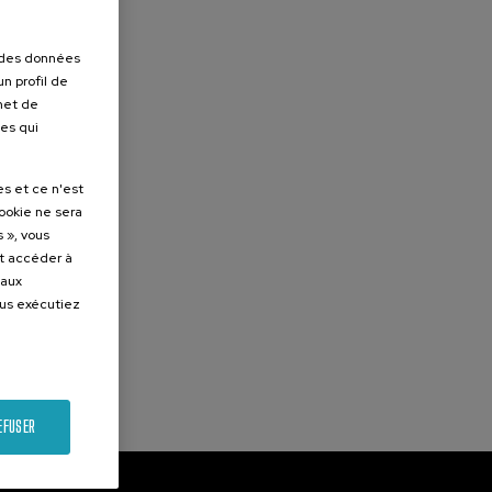
r des données
n profil de
rmet de
ues qui
es et ce n'est
cookie ne sera
 », vous
et accéder à
 aux
ous exécutiez
EFUSER