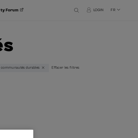
ity Forum
LOGIN
FR
és
s et communautés durables
Effacer les filtres