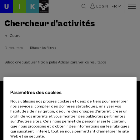
LOGIN
FR
Chercheur d'activités
Court
0 résultats
Effacer les filtres
Seleccione cualquier filtro y pulse Aplicar para ver los resultados
Paramètres des cookies
Abonnez-vous à notre bulletin
Nous utilisons nos propres cookies et ceux de tiers pour améliorer
nos services, compiler des données statistiques, analyser vos
Inscrivez-vous pour être le premier à recevoir les
habitudes de navigation, déduire des groupes d’intérêt, créer un
actualités de l'UIK.
profil de vos intérêts et vous montrer des publicités pertinentes
sur d’autres sites. Cela nous permet de personnaliser le contenu
que nous proposons et d’obtenir des informations sur les rubriques
S'abonner
qui suscitent l’intérêt, tout en nous permettant d’améliorer le site
Web et sa sécurité.