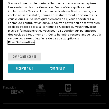
Si vous cliquez sur le bouton « Tout accepter », vous accepterez
Contact
Intéressant...
l'implantation des cookies et ce n'est qu'alors qu'ils seront
implémentés. Si vous cliquez sur le bouton « Tout refuser », aucun
Palacio Miramar
Activités précédentes
cookie ne sera installé, hormis ceux strictement nécessaires. Si
Paseo de Miraconcha, 48
vous cliquez sur « Configurer les cookies », vous accéderez à
20007 Donostia / San Sebastián
l'écran de configuration où vous pourrez activer ou désactiver les
Gipuzkoa, Spain
cookies et accéder à la Politique de Cookies où vous trouverez
plus d'informations et où vous pourrez accéder aux paramètres
Contactez-nous!
des cookies à tout moment. Cette bannière restera active jusqu'à
ce que vous exécutiez l'une de ces deux options »
Plus d'informations
Suivez-nous
CONFIGURER COOKIES
ACCEPTER TOUS
TOUT REFUSER
Comité organisateur