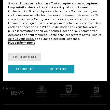
Si vous cliquez sur le bouton « Tout accepter », vous accepterez
Contact
Intéressant...
l'implantation des cookies et ce n'est qu'alors qu'ils seront
implémentés. Si vous cliquez sur le bouton « Tout refuser », aucun
Palacio Miramar
Activités précédentes
cookie ne sera installé, hormis ceux strictement nécessaires. Si
Paseo de Miraconcha, 48
vous cliquez sur « Configurer les cookies », vous accéderez à
20007 Donostia / San Sebastián
l'écran de configuration où vous pourrez activer ou désactiver les
Gipuzkoa, Spain
cookies et accéder à la Politique de Cookies où vous trouverez
plus d'informations et où vous pourrez accéder aux paramètres
Contactez-nous!
des cookies à tout moment. Cette bannière restera active jusqu'à
ce que vous exécutiez l'une de ces deux options »
Plus d'informations
Suivez-nous
CONFIGURER COOKIES
ACCEPTER TOUS
TOUT REFUSER
Comité organisateur