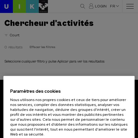
LOGIN
FR
Chercheur d'activités
Court
0 résultats
Effacer les filtres
Seleccione cualquier filtro y pulse Aplicar para ver los resultados
Paramètres des cookies
Abonnez-vous à notre bulletin
Nous utilisons nos propres cookies et ceux de tiers pour améliorer
nos services, compiler des données statistiques, analyser vos
Inscrivez-vous pour être le premier à recevoir les
habitudes de navigation, déduire des groupes d’intérêt, créer un
actualités de l'UIK.
profil de vos intérêts et vous montrer des publicités pertinentes
sur d’autres sites. Cela nous permet de personnaliser le contenu
que nous proposons et d’obtenir des informations sur les rubriques
S'abonner
qui suscitent l’intérêt, tout en nous permettant d’améliorer le site
Web et sa sécurité.