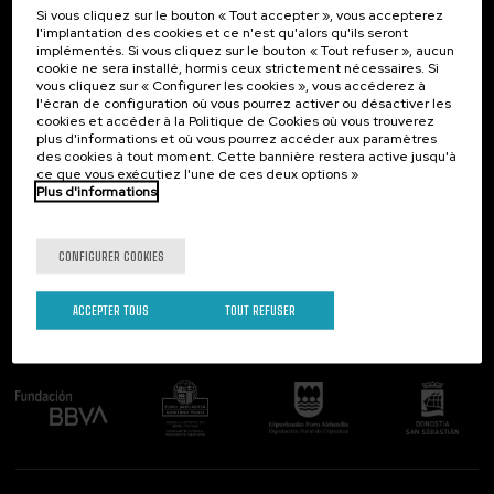
Si vous cliquez sur le bouton « Tout accepter », vous accepterez
Contact
Intéressant...
l'implantation des cookies et ce n'est qu'alors qu'ils seront
implémentés. Si vous cliquez sur le bouton « Tout refuser », aucun
Palacio Miramar
Activités précédentes
cookie ne sera installé, hormis ceux strictement nécessaires. Si
Paseo de Miraconcha, 48
vous cliquez sur « Configurer les cookies », vous accéderez à
20007 Donostia / San Sebastián
l'écran de configuration où vous pourrez activer ou désactiver les
Gipuzkoa, Spain
cookies et accéder à la Politique de Cookies où vous trouverez
plus d'informations et où vous pourrez accéder aux paramètres
Contactez-nous!
des cookies à tout moment. Cette bannière restera active jusqu'à
ce que vous exécutiez l'une de ces deux options »
Plus d'informations
Suivez-nous
CONFIGURER COOKIES
ACCEPTER TOUS
TOUT REFUSER
Comité organisateur