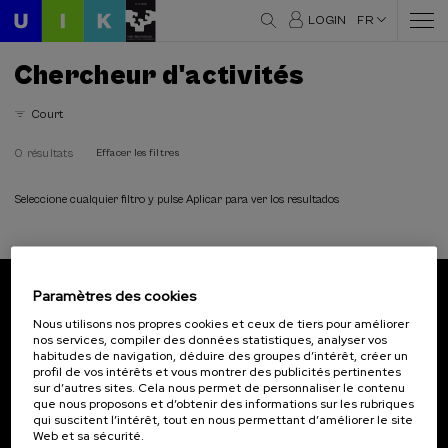
LOGIN
FR
Chercheur d'activités
Court
0 résultats
Effacer les filtres
Seleccione cualquier filtro y pulse Aplicar para ver los resultados
Paramètres des cookies
Abonnez-vous à notre bulletin
Nous utilisons nos propres cookies et ceux de tiers pour améliorer
nos services, compiler des données statistiques, analyser vos
Inscrivez-vous pour être le premier à recevoir les
habitudes de navigation, déduire des groupes d’intérêt, créer un
actualités de l'UIK.
profil de vos intérêts et vous montrer des publicités pertinentes
sur d’autres sites. Cela nous permet de personnaliser le contenu
que nous proposons et d’obtenir des informations sur les rubriques
S'abonner
qui suscitent l’intérêt, tout en nous permettant d’améliorer le site
Web et sa sécurité.