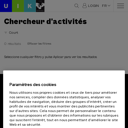
LOGIN
FR
Chercheur d'activités
Court
0 résultats
Effacer les filtres
Seleccione cualquier filtro y pulse Aplicar para ver los resultados
Paramètres des cookies
Abonnez-vous à notre bulletin
Nous utilisons nos propres cookies et ceux de tiers pour améliorer
nos services, compiler des données statistiques, analyser vos
Inscrivez-vous pour être le premier à recevoir les
habitudes de navigation, déduire des groupes d’intérêt, créer un
actualités de l'UIK.
profil de vos intérêts et vous montrer des publicités pertinentes
sur d’autres sites. Cela nous permet de personnaliser le contenu
que nous proposons et d’obtenir des informations sur les rubriques
S'abonner
qui suscitent l’intérêt, tout en nous permettant d’améliorer le site
Web et sa sécurité.