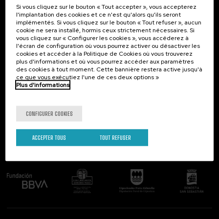
Si vous cliquez sur le bouton « Tout accepter », vous accepterez
Contact
Intéressant...
l'implantation des cookies et ce n'est qu'alors qu'ils seront
implémentés. Si vous cliquez sur le bouton « Tout refuser », aucun
Palacio Miramar
Activités précédentes
cookie ne sera installé, hormis ceux strictement nécessaires. Si
Paseo de Miraconcha, 48
vous cliquez sur « Configurer les cookies », vous accéderez à
20007 Donostia / San Sebastián
l'écran de configuration où vous pourrez activer ou désactiver les
Gipuzkoa, Spain
cookies et accéder à la Politique de Cookies où vous trouverez
plus d'informations et où vous pourrez accéder aux paramètres
Contactez-nous!
des cookies à tout moment. Cette bannière restera active jusqu'à
ce que vous exécutiez l'une de ces deux options »
Plus d'informations
Suivez-nous
CONFIGURER COOKIES
ACCEPTER TOUS
TOUT REFUSER
Comité organisateur