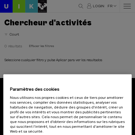
LOGIN
FR
Chercheur d'activités
Court
0 résultats
Effacer les filtres
Seleccione cualquier filtro y pulse Aplicar para ver los resultados
Paramètres des cookies
Abonnez-vous à notre bulletin
Nous utilisons nos propres cookies et ceux de tiers pour améliorer
nos services, compiler des données statistiques, analyser vos
Inscrivez-vous pour être le premier à recevoir les
habitudes de navigation, déduire des groupes d’intérêt, créer un
actualités de l'UIK.
profil de vos intérêts et vous montrer des publicités pertinentes
sur d’autres sites. Cela nous permet de personnaliser le contenu
que nous proposons et d’obtenir des informations sur les rubriques
S'abonner
qui suscitent l’intérêt, tout en nous permettant d’améliorer le site
Web et sa sécurité.