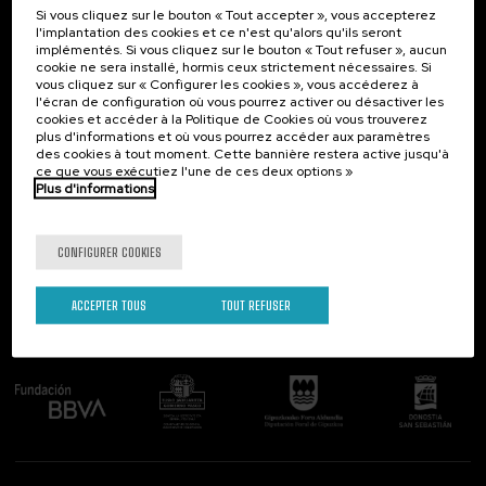
Si vous cliquez sur le bouton « Tout accepter », vous accepterez
Contact
Intéressant...
l'implantation des cookies et ce n'est qu'alors qu'ils seront
implémentés. Si vous cliquez sur le bouton « Tout refuser », aucun
Palacio Miramar
Activités précédentes
cookie ne sera installé, hormis ceux strictement nécessaires. Si
Paseo de Miraconcha, 48
vous cliquez sur « Configurer les cookies », vous accéderez à
20007 Donostia / San Sebastián
l'écran de configuration où vous pourrez activer ou désactiver les
Gipuzkoa, Spain
cookies et accéder à la Politique de Cookies où vous trouverez
plus d'informations et où vous pourrez accéder aux paramètres
Contactez-nous!
des cookies à tout moment. Cette bannière restera active jusqu'à
ce que vous exécutiez l'une de ces deux options »
Plus d'informations
Suivez-nous
CONFIGURER COOKIES
ACCEPTER TOUS
TOUT REFUSER
Comité organisateur