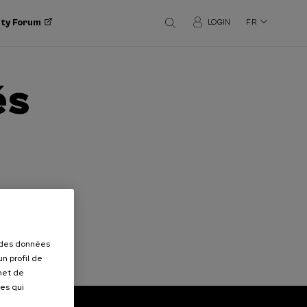
ity Forum
LOGIN
FR
és
r des données
n profil de
rmet de
ues qui