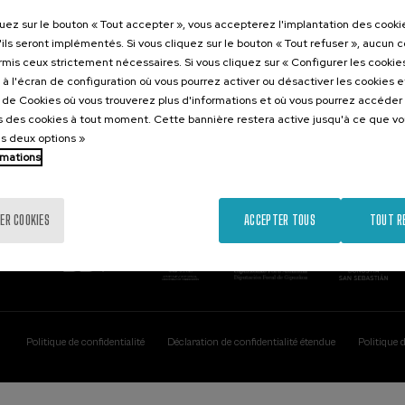
Contact
Intéressant..
quez sur le bouton « Tout accepter », vous accepterez l'implantation des cooki
'ils seront implémentés. Si vous cliquez sur le bouton « Tout refuser », aucun 
Palacio Miramar
Activités précéd
ormis ceux strictement nécessaires. Si vous cliquez sur « Configurer les cookies
Paseo de Miraconcha, 48
à l'écran de configuration où vous pourrez activer ou désactiver les cookies 
20007 Donostia / San Sebastián
e de Cookies où vous trouverez plus d'informations et où vous pourrez accéder
Gipuzkoa, Spain
 des cookies à tout moment. Cette bannière restera active jusqu'à ce que v
es deux options »
Contactez-nous!
rmations
ER COOKIES
ACCEPTER TOUS
TOUT R
Politique de confidentialité
Déclaration de confidentialité étendue
Politique 