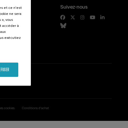
.
Suivez-nous
es et ce n'est
cookie ne sera
entes
 », vous
et accéder à
 aux
ous exécutiez
EFUSER
des cookies
Conditions d'achat