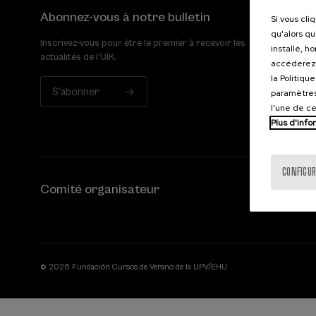
Abonnez-vous à notre bulletin
Si vous cli
qu'alors qu
Inscrivez-vous pour être le premier à recevoir les
installé, h
actualités de l'UIK.
accéderez 
la Politiqu
S'abonner
paramètres
l'une de c
Plus d'info
CONFIGUR
Comité organisateur
© 2026 Fundación Cursos de Verano de la UPV/EHU