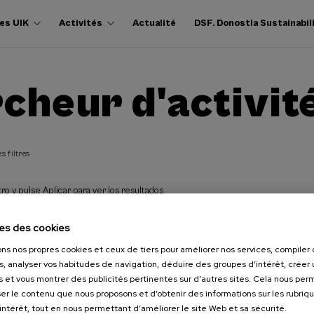
es UIK
Activités
Actualité
DSF. Donostia Sustainabil
cheur d'activit
s filtres
ro y pulse Aplicar para ver los resultados
es des cookies
ons nos propres cookies et ceux de tiers pour améliorer nos services, compile
s, analyser vos habitudes de navigation, déduire des groupes d’intérêt, créer u
s et vous montrer des publicités pertinentes sur d’autres sites. Cela nous pe
er le contenu que nous proposons et d’obtenir des informations sur les rubriq
’intérêt, tout en nous permettant d’améliorer le site Web et sa sécurité.