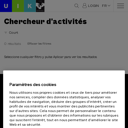
LOGIN
FR
Chercheur d'activités
Court
0 résultats
Effacer les filtres
Seleccione cualquier filtro y pulse Aplicar para ver los resultados
Paramètres des cookies
Abonnez-vous à notre bulletin
Nous utilisons nos propres cookies et ceux de tiers pour améliorer
nos services, compiler des données statistiques, analyser vos
Inscrivez-vous pour être le premier à recevoir les
habitudes de navigation, déduire des groupes d’intérêt, créer un
actualités de l'UIK.
profil de vos intérêts et vous montrer des publicités pertinentes
sur d’autres sites. Cela nous permet de personnaliser le contenu
que nous proposons et d’obtenir des informations sur les rubriques
S'abonner
qui suscitent l’intérêt, tout en nous permettant d’améliorer le site
Web et sa sécurité.