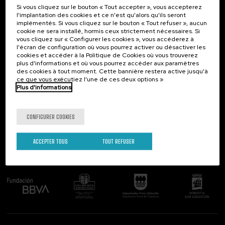
Si vous cliquez sur le bouton « Tout accepter », vous accepterez
Contact
Intéressant...
l'implantation des cookies et ce n'est qu'alors qu'ils seront
implémentés. Si vous cliquez sur le bouton « Tout refuser », aucun
Palacio Miramar
Activités précédentes
cookie ne sera installé, hormis ceux strictement nécessaires. Si
Paseo de Miraconcha, 48
vous cliquez sur « Configurer les cookies », vous accéderez à
20007 Donostia / San Sebastián
l'écran de configuration où vous pourrez activer ou désactiver les
Gipuzkoa, Spain
cookies et accéder à la Politique de Cookies où vous trouverez
plus d'informations et où vous pourrez accéder aux paramètres
Contactez-nous!
des cookies à tout moment. Cette bannière restera active jusqu'à
ce que vous exécutiez l'une de ces deux options »
Plus d'informations
Suivez-nous
CONFIGURER COOKIES
ACCEPTER TOUS
TOUT REFUSER
Comité organisateur