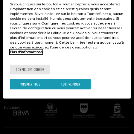
Si vous cliquez sur le bouton « Tout accepter », vous accepterez
Contact
Intéressant...
l'implantation des cookies et ce n'est qu'alors qu'ils seront
implémentés. Si vous cliquez sur le bouton « Tout refuser », aucun
Palacio Miramar
Activités précédentes
cookie ne sera installé, hormis ceux strictement nécessaires. Si
Paseo de Miraconcha, 48
vous cliquez sur « Configurer les cookies », vous accéderez à
20007 Donostia / San Sebastián
l'écran de configuration où vous pourrez activer ou désactiver les
Gipuzkoa, Spain
cookies et accéder à la Politique de Cookies où vous trouverez
plus d'informations et où vous pourrez accéder aux paramètres
Contactez-nous!
des cookies à tout moment. Cette bannière restera active jusqu'à
ce que vous exécutiez l'une de ces deux options »
Plus d'informations
Suivez-nous
CONFIGURER COOKIES
ACCEPTER TOUS
TOUT REFUSER
Comité organisateur