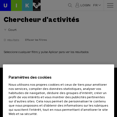
LOGIN
FR
Chercheur d'activités
Court
0 résultats
Effacer les filtres
Seleccione cualquier filtro y pulse Aplicar para ver los resultados
Paramètres des cookies
Abonnez-vous à notre bulletin
Nous utilisons nos propres cookies et ceux de tiers pour améliorer
nos services, compiler des données statistiques, analyser vos
Inscrivez-vous pour être le premier à recevoir les
habitudes de navigation, déduire des groupes d’intérêt, créer un
actualités de l'UIK.
profil de vos intérêts et vous montrer des publicités pertinentes
sur d’autres sites. Cela nous permet de personnaliser le contenu
que nous proposons et d’obtenir des informations sur les rubriques
S'abonner
qui suscitent l’intérêt, tout en nous permettant d’améliorer le site
Web et sa sécurité.