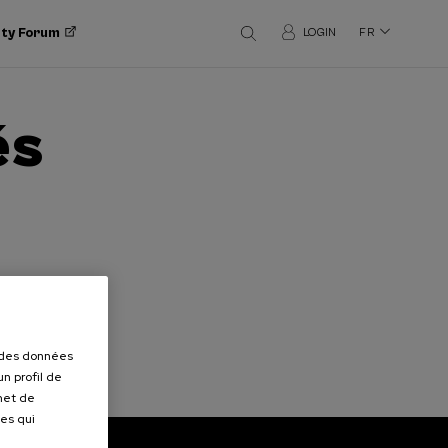
ity Forum
LOGIN
FR
és
r des données
n profil de
rmet de
ues qui