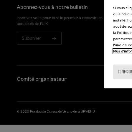
Abonnez-vous à notre bulletin
Si vous cli
qu'alors qu
Inscrivez-vous pour être le premier à recevoir les
installé, h
actualités de l'UIK.
accéderez 
la Politiqu
S'abonner
paramètres
l'une de c
Plus d'info
CONFIGUR
Comité organisateur
© 2026 Fundación Cursos de Verano de la UPV/EHU