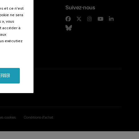
.
Suivez-nous
es et ce n'est
cookie ne sera
entes
 », vous
et accéder à
 aux
ous exécutiez
EFUSER
des cookies
Conditions d'achat