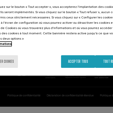
Contact
Intéressant..
quez sur le bouton « Tout accepter », vous accepterez l'implantation des cooki
'ils seront implémentés. Si vous cliquez sur le bouton « Tout refuser », aucun 
Palacio Miramar
Activités précéd
ormis ceux strictement nécessaires. Si vous cliquez sur « Configurer les cookies
Paseo de Miraconcha, 48
à l'écran de configuration où vous pourrez activer ou désactiver les cookies 
20007 Donostia / San Sebastián
e de Cookies où vous trouverez plus d'informations et où vous pourrez accéder
Gipuzkoa, Spain
 des cookies à tout moment. Cette bannière restera active jusqu'à ce que v
es deux options »
Contactez-nous!
rmations
ER COOKIES
ACCEPTER TOUS
TOUT R
Politique de confidentialité
Déclaration de confidentialité étendue
Politique 