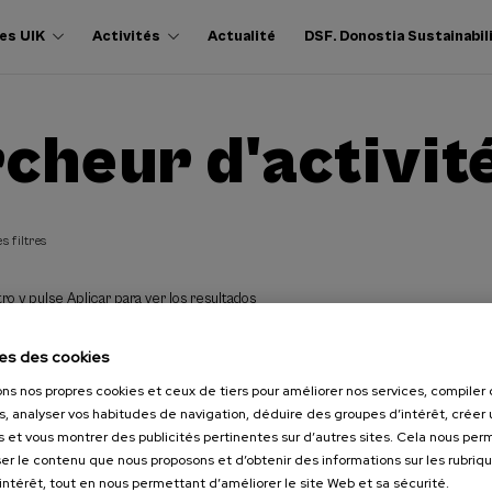
es UIK
Activités
Actualité
DSF. Donostia Sustainabil
cheur d'activit
s filtres
ro y pulse Aplicar para ver los resultados
es des cookies
ons nos propres cookies et ceux de tiers pour améliorer nos services, compile
s, analyser vos habitudes de navigation, déduire des groupes d’intérêt, créer u
s et vous montrer des publicités pertinentes sur d’autres sites. Cela nous pe
er le contenu que nous proposons et d’obtenir des informations sur les rubriq
’intérêt, tout en nous permettant d’améliorer le site Web et sa sécurité.