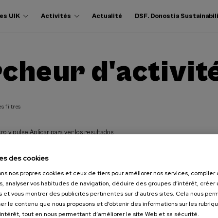
es UIK
Activités
Actualité
DSF. Donostia Sustainabil
cheur d'activit
s filtres
ro y pulse Aplicar para ver los resultados
es des cookies
ons nos propres cookies et ceux de tiers pour améliorer nos services, compile
s, analyser vos habitudes de navigation, déduire des groupes d’intérêt, créer u
s et vous montrer des publicités pertinentes sur d’autres sites. Cela nous pe
er le contenu que nous proposons et d’obtenir des informations sur les rubriq
’intérêt, tout en nous permettant d’améliorer le site Web et sa sécurité.