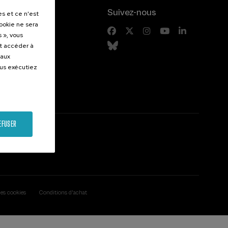
.
Suivez-nous
es et ce n'est
cookie ne sera
entes
 », vous
et accéder à
 aux
ous exécutiez
EFUSER
des cookies
Conditions d'achat