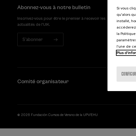
Abonnez-vous à notre bulletin
Si vous cli
qu'alors qu
Inscrivez-vous pour être le premier à recevoir les
installé, h
actualités de l'UIK.
accéderez 
la Politiqu
S'abonner
paramètres
l'une de c
Plus d'info
CONFIGUR
Comité organisateur
© 2026 Fundación Cursos de Verano de la UPV/EHU