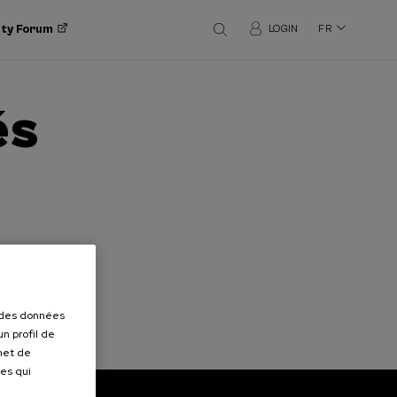
ity Forum
LOGIN
FR
és
r des données
n profil de
rmet de
ues qui