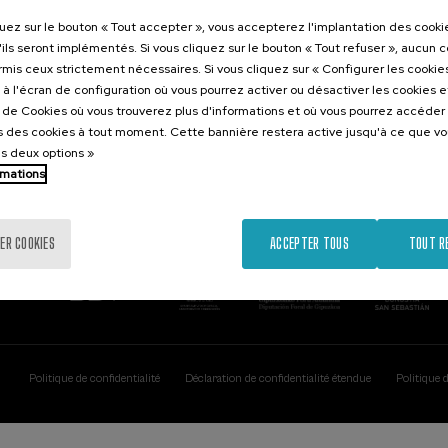
Contact
Intéressant..
quez sur le bouton « Tout accepter », vous accepterez l'implantation des cooki
'ils seront implémentés. Si vous cliquez sur le bouton « Tout refuser », aucun 
Palacio Miramar
Activités précéd
ormis ceux strictement nécessaires. Si vous cliquez sur « Configurer les cookies
Paseo de Miraconcha, 48
à l'écran de configuration où vous pourrez activer ou désactiver les cookies 
20007 Donostia / San Sebastián
e de Cookies où vous trouverez plus d'informations et où vous pourrez accéder
Gipuzkoa, Spain
 des cookies à tout moment. Cette bannière restera active jusqu'à ce que v
es deux options »
Contactez-nous!
rmations
ER COOKIES
ACCEPTER TOUS
TOUT R
Politique de confidentialité
Déclaration de confidentialité étendue
Politique 