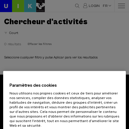
LOGIN
FR
Chercheur d'activités
Court
0 résultats
Effacer les filtres
Seleccione cualquier filtro y pulse Aplicar para ver los resultados
Paramètres des cookies
Abonnez-vous à notre bulletin
Nous utilisons nos propres cookies et ceux de tiers pour améliorer
nos services, compiler des données statistiques, analyser vos
Inscrivez-vous pour être le premier à recevoir les
habitudes de navigation, déduire des groupes d’intérêt, créer un
actualités de l'UIK.
profil de vos intérêts et vous montrer des publicités pertinentes
sur d’autres sites. Cela nous permet de personnaliser le contenu
que nous proposons et d’obtenir des informations sur les rubriques
S'abonner
qui suscitent l’intérêt, tout en nous permettant d’améliorer le site
Web et sa sécurité.