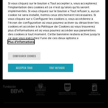
Si vous cliquez sur le bouton « Tout accepter », vous accepterez
Contact
Intéressant...
l'implantation des cookies et ce n'est qu'alors qu'ils seront
implémentés. Si vous cliquez sur le bouton « Tout refuser », aucun
Palacio Miramar
Activités précédentes
cookie ne sera installé, hormis ceux strictement nécessaires. Si
Paseo de Miraconcha, 48
vous cliquez sur « Configurer les cookies », vous accéderez à
20007 Donostia / San Sebastián
l'écran de configuration où vous pourrez activer ou désactiver les
Gipuzkoa, Spain
cookies et accéder à la Politique de Cookies où vous trouverez
plus d'informations et où vous pourrez accéder aux paramètres
Contactez-nous!
des cookies à tout moment. Cette bannière restera active jusqu'à
ce que vous exécutiez l'une de ces deux options »
Plus d'informations
Suivez-nous
CONFIGURER COOKIES
ACCEPTER TOUS
TOUT REFUSER
Comité organisateur