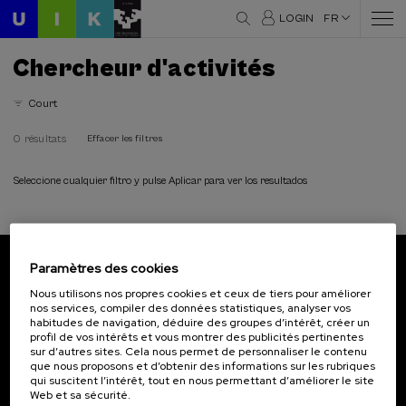
LOGIN
FR
Chercheur d'activités
Court
0 résultats
Effacer les filtres
Seleccione cualquier filtro y pulse Aplicar para ver los resultados
Paramètres des cookies
Abonnez-vous à notre bulletin
Nous utilisons nos propres cookies et ceux de tiers pour améliorer
nos services, compiler des données statistiques, analyser vos
Inscrivez-vous pour être le premier à recevoir les
habitudes de navigation, déduire des groupes d’intérêt, créer un
actualités de l'UIK.
profil de vos intérêts et vous montrer des publicités pertinentes
sur d’autres sites. Cela nous permet de personnaliser le contenu
que nous proposons et d’obtenir des informations sur les rubriques
S'abonner
qui suscitent l’intérêt, tout en nous permettant d’améliorer le site
Web et sa sécurité.