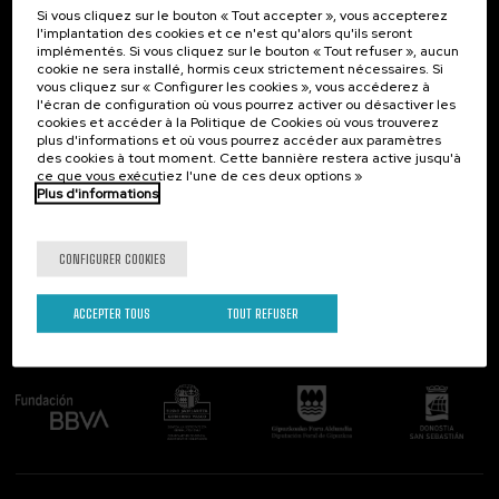
Si vous cliquez sur le bouton « Tout accepter », vous accepterez
Contact
Intéressant...
l'implantation des cookies et ce n'est qu'alors qu'ils seront
implémentés. Si vous cliquez sur le bouton « Tout refuser », aucun
Palacio Miramar
Activités précédentes
cookie ne sera installé, hormis ceux strictement nécessaires. Si
Paseo de Miraconcha, 48
vous cliquez sur « Configurer les cookies », vous accéderez à
20007 Donostia / San Sebastián
l'écran de configuration où vous pourrez activer ou désactiver les
Gipuzkoa, Spain
cookies et accéder à la Politique de Cookies où vous trouverez
plus d'informations et où vous pourrez accéder aux paramètres
Contactez-nous!
des cookies à tout moment. Cette bannière restera active jusqu'à
ce que vous exécutiez l'une de ces deux options »
Plus d'informations
Suivez-nous
CONFIGURER COOKIES
ACCEPTER TOUS
TOUT REFUSER
Comité organisateur