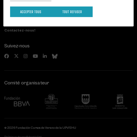
Palacio Miramar
Activités précédentes
Paseo de Miraconcha, 48
ACCEPTER TOUS
TOUT REFUSER
20007 Donostia / San Sebastián
Gipuzkoa, Spain
Contactez-nous!
Suivez-nous
Comité organisateur
© 2026 Fundación Cursos de Verano de la UPV/EHU
Politique de confidentialité