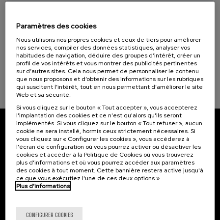
08. SEP
-
09. SEP, 2026
Nuevos retos de la violencia machista: de la
Objectifs de développement durable
victimización a la reparación
Paramètres des cookies
Nous utilisons nos propres cookies et ceux de tiers pour améliorer
.
20 h.
Espagnol
Basque
nos services, compiler des données statistiques, analyser vos
habitudes de navigation, déduire des groupes d’intérêt, créer un
profil de vos intérêts et vous montrer des publicités pertinentes
25 €
À PARTIR DE
...
Dernières
Gratuit
Date
Liste
Période
sur d’autres sites. Cela nous permet de personnaliser le contenu
places
passée
d'attente
d'inscription
que nous proposons et d’obtenir des informations sur les rubriques
terminée
qui suscitent l’intérêt, tout en nous permettant d’améliorer le site
Web et sa sécurité.
Si vous cliquez sur le bouton « Tout accepter », vous accepterez
l'implantation des cookies et ce n'est qu'alors qu'ils seront
implémentés. Si vous cliquez sur le bouton « Tout refuser », aucun
cookie ne sera installé, hormis ceux strictement nécessaires. Si
Abonnez-vous à notre bulletin
vous cliquez sur « Configurer les cookies », vous accéderez à
l'écran de configuration où vous pourrez activer ou désactiver les
Inscrivez-vous pour être le premier à recevoir les
cookies et accéder à la Politique de Cookies où vous trouverez
actualités de l'UIK.
plus d'informations et où vous pourrez accéder aux paramètres
des cookies à tout moment. Cette bannière restera active jusqu'à
ce que vous exécutiez l'une de ces deux options »
S'abonner
Plus d'informations
Contact
Intéressant...
CONFIGURER COOKIES