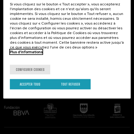
Si vous cliquez sur le bouton « Tout accepter », vous accepterez
Contact
Intéressant...
l'implantation des cookies et ce n'est qu'alors qu'ils seront
implémentés. Si vous cliquez sur le bouton « Tout refuser », aucun
Palacio Miramar
Activités précédentes
cookie ne sera installé, hormis ceux strictement nécessaires. Si
Paseo de Miraconcha, 48
vous cliquez sur « Configurer les cookies », vous accéderez à
20007 Donostia / San Sebastián
l'écran de configuration où vous pourrez activer ou désactiver les
Gipuzkoa, Spain
cookies et accéder à la Politique de Cookies où vous trouverez
plus d'informations et où vous pourrez accéder aux paramètres
Contactez-nous!
des cookies à tout moment. Cette bannière restera active jusqu'à
ce que vous exécutiez l'une de ces deux options »
Plus d'informations
Suivez-nous
CONFIGURER COOKIES
ACCEPTER TOUS
TOUT REFUSER
Comité organisateur