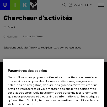
LOGIN
FR
Chercheur d'activités
Court
0 résultats
Effacer les filtres
Seleccione cualquier filtro y pulse Aplicar para ver los resultados
Paramètres des cookies
Abonnez-vous à notre bulletin
Nous utilisons nos propres cookies et ceux de tiers pour améliorer
nos services, compiler des données statistiques, analyser vos
Inscrivez-vous pour être le premier à recevoir les
habitudes de navigation, déduire des groupes d’intérêt, créer un
actualités de l'UIK.
profil de vos intérêts et vous montrer des publicités pertinentes
sur d’autres sites. Cela nous permet de personnaliser le contenu
que nous proposons et d’obtenir des informations sur les rubriques
S'abonner
qui suscitent l’intérêt, tout en nous permettant d’améliorer le site
Web et sa sécurité.