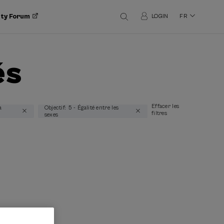
ity Forum
LOGIN
FR
és
Effacer les
a
Objectif: 5 - Égalité entre les
filtres
sexes