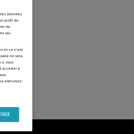
r des données
n profil de
rmet de
ues qui
es et ce n'est
cookie ne sera
 », vous
et accéder à
 aux
ous exécutiez
EFUSER