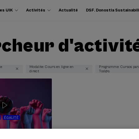
es UIK
Activités
Actualité
DSF. Donostia Sustainabil
cheur d'activit
e:
Modalite: Cours en ligne en
Programme: Cursos par
direct
Tod@s
ÉGALITÉ