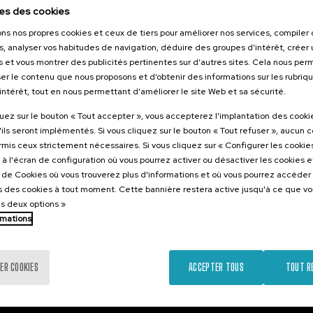
2026
es des cookies
s de la
ons nos propres cookies et ceux de tiers pour améliorer nos services, compile
achista: de la
s, analyser vos habitudes de navigation, déduire des groupes d’intérêt, créer u
n a la
s et vous montrer des publicités pertinentes sur d’autres sites. Cela nous pe
er le contenu que nous proposons et d’obtenir des informations sur les rubriq
’intérêt, tout en nous permettant d’améliorer le site Web et sa sécurité.
.
nol
Basque
quez sur le bouton « Tout accepter », vous accepterez l'implantation des cooki
'ils seront implémentés. Si vous cliquez sur le bouton « Tout refuser », aucun 
25 €
ARTIR DE
ormis ceux strictement nécessaires. Si vous cliquez sur « Configurer les cookies
...
Dernières
Gratuit
Date
Liste
Période
places
passée
d'attente
d'inscription
à l'écran de configuration où vous pourrez activer ou désactiver les cookies 
terminée
e de Cookies où vous trouverez plus d'informations et où vous pourrez accéder
 des cookies à tout moment. Cette bannière restera active jusqu'à ce que v
es deux options »
rmations
ER COOKIES
ACCEPTER TOUS
TOUT R