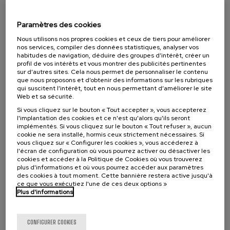
11. SEP
-
11. SEP, 2026
Osasuna eta hizkuntza IX: Euskara, adimen
artifiziala eta osasuna
Paramètres des cookies
Nous utilisons nos propres cookies et ceux de tiers pour améliorer
.
10 h.
Basque
nos services, compiler des données statistiques, analyser vos
habitudes de navigation, déduire des groupes d’intérêt, créer un
12 €
À PARTIR DE
profil de vos intérêts et vous montrer des publicités pertinentes
...
Dernières
Gratuit
Date
Liste
Période
places
passée
d'attente
d'inscription
sur d’autres sites. Cela nous permet de personnaliser le contenu
terminée
que nous proposons et d’obtenir des informations sur les rubriques
qui suscitent l’intérêt, tout en nous permettant d’améliorer le site
Web et sa sécurité.
Si vous cliquez sur le bouton « Tout accepter », vous accepterez
l'implantation des cookies et ce n'est qu'alors qu'ils seront
implémentés. Si vous cliquez sur le bouton « Tout refuser », aucun
cookie ne sera installé, hormis ceux strictement nécessaires. Si
vous cliquez sur « Configurer les cookies », vous accéderez à
l'écran de configuration où vous pourrez activer ou désactiver les
cookies et accéder à la Politique de Cookies où vous trouverez
plus d'informations et où vous pourrez accéder aux paramètres
des cookies à tout moment. Cette bannière restera active jusqu'à
ce que vous exécutiez l'une de ces deux options »
COMMUNICATION
SOCIÉTÉ
LINGUISTIQUE ET LITTÉRATURE
Plus d'informations
COURS D'ÉTÉ
18. SEP
-
19. SEP, 2026
CONFIGURER COOKIES