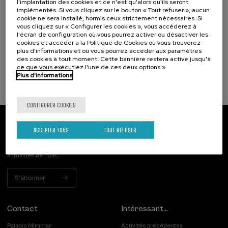
l'implantation des cookies et ce n'est qu'alors qu'ils seront
identifikatzen diren kategoriak eta profil
implémentés. Si vous cliquez sur le bouton « Tout refuser », aucun
cookie ne sera installé, hormis ceux strictement nécessaires. Si
funtzionalak
vous cliquez sur « Configurer les cookies », vous accéderez à
l'écran de configuration où vous pourrez activer ou désactiver les
.
20 h.
Basque
Espagnol
cookies et accéder à la Politique de Cookies où vous trouverez
plus d'informations et où vous pourrez accéder aux paramètres
25 €
À PARTIR DE
des cookies à tout moment. Cette bannière restera active jusqu'à
...
Dernières
Gratuit
Date
Liste
Période
ce que vous exécutiez l'une de ces deux options »
places
passée
d'attente
d'inscription
terminée
Plus d'informations
CONFIGURER COOKIES
Abonnez-vous à notre bulletin
ACCEPTER TOUS
TOUT REFUSER
Inscrivez-vous pour être le premier à recevoir les
actualités de l'UIK.
S'abonner
Contact
Intéressant...
Palacio Miramar
Activités précédentes