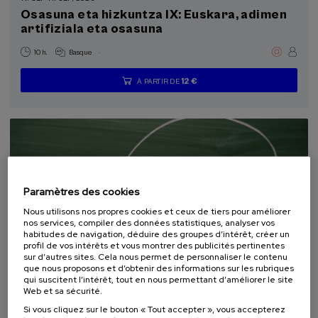
Osasuna eta hizkuntza IX: Euskara, adimen
La Salud, un Compromiso con las Personas (1)
artifiziala eta osasuna
Objectifs de développement durable
.
10 h.
Basque
12 €
À PARTIR DE
...
Dernières
Gratuit
Date
Liste
Période
places
passée
d'attente
d'inscription
terminée
Paramètres des cookies
Nous utilisons nos propres cookies et ceux de tiers pour améliorer
nos services, compiler des données statistiques, analyser vos
habitudes de navigation, déduire des groupes d’intérêt, créer un
profil de vos intérêts et vous montrer des publicités pertinentes
sur d’autres sites. Cela nous permet de personnaliser le contenu
COMMUNICATION
SOCIÉTÉ
LINGUISTIQUE ET LITTÉRATURE
que nous proposons et d’obtenir des informations sur les rubriques
COURS D'ÉTÉ
qui suscitent l’intérêt, tout en nous permettant d’améliorer le site
Web et sa sécurité.
18. SEP
-
19. SEP, 2026
Si vous cliquez sur le bouton « Tout accepter », vous accepterez
Hizkuntza-arazoak dituzten haurren artean