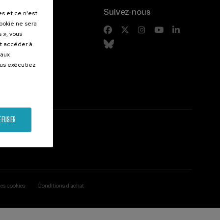
.
Suivez-nous
es et ce n'est
cookie ne sera
entes
 », vous
et accéder à
 aux
ous exécutiez
EFUSER
des cookies
Conditions d'achat