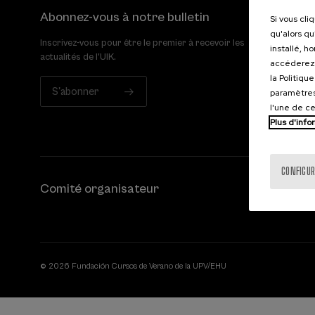
Abonnez-vous à notre bulletin
Si vous cli
qu'alors qu
Inscrivez-vous pour être le premier à recevoir les
installé, h
actualités de l'UIK.
accéderez 
la Politiqu
S'abonner
paramètres
l'une de c
Plus d'info
CONFIGUR
Comité organisateur
© 2026 Fundación Cursos de Verano de la UPV/EHU