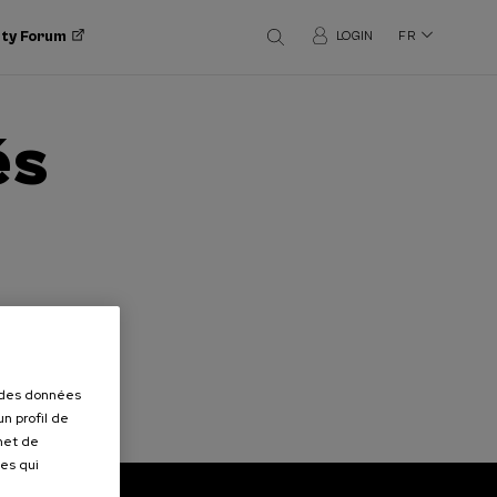
ity Forum
LOGIN
FR
és
r des données
n profil de
rmet de
ues qui