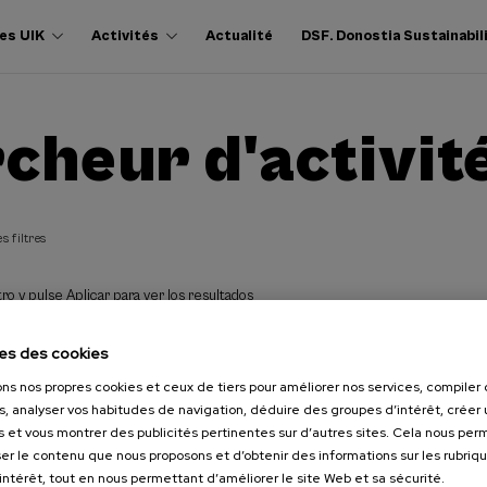
es UIK
Activités
Actualité
DSF. Donostia Sustainabil
cheur d'activit
s filtres
ro y pulse Aplicar para ver los resultados
es des cookies
ons nos propres cookies et ceux de tiers pour améliorer nos services, compile
s, analyser vos habitudes de navigation, déduire des groupes d’intérêt, créer u
s et vous montrer des publicités pertinentes sur d’autres sites. Cela nous pe
er le contenu que nous proposons et d’obtenir des informations sur les rubriq
’intérêt, tout en nous permettant d’améliorer le site Web et sa sécurité.