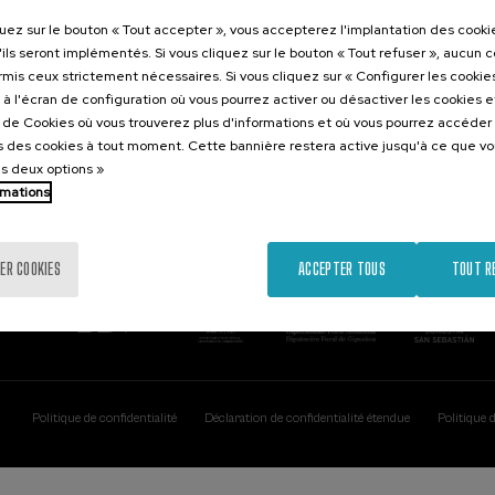
Contact
Intéressant..
quez sur le bouton « Tout accepter », vous accepterez l'implantation des cooki
'ils seront implémentés. Si vous cliquez sur le bouton « Tout refuser », aucun 
Palacio Miramar
Activités précéd
ormis ceux strictement nécessaires. Si vous cliquez sur « Configurer les cookies
Paseo de Miraconcha, 48
à l'écran de configuration où vous pourrez activer ou désactiver les cookies 
20007 Donostia / San Sebastián
e de Cookies où vous trouverez plus d'informations et où vous pourrez accéder
Gipuzkoa, Spain
 des cookies à tout moment. Cette bannière restera active jusqu'à ce que v
es deux options »
Contactez-nous!
rmations
ER COOKIES
ACCEPTER TOUS
TOUT R
Politique de confidentialité
Déclaration de confidentialité étendue
Politique 