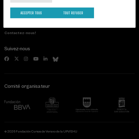
Palacio Miramar
Activités précédentes
Paseo de Miraconcha, 48
ACCEPTER TOUS
TOUT REFUSER
20007 Donostia / San Sebastián
Gipuzkoa, Spain
Contactez-nous!
Suivez-nous
Comité organisateur
© 2026 Fundación Cursos de Verano de la UPV/EHU