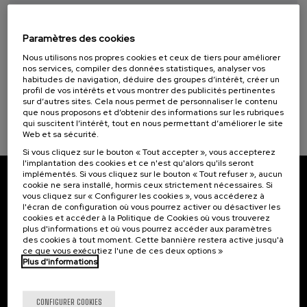
11. SEP
-
11. SEP, 2026
Osasuna eta hizkuntza IX: Euskara, adimen
Objectifs de développement durable
Paramètres des cookies
artifiziala eta osasuna
Nous utilisons nos propres cookies et ceux de tiers pour améliorer
.
10 h.
Basque
nos services, compiler des données statistiques, analyser vos
habitudes de navigation, déduire des groupes d’intérêt, créer un
profil de vos intérêts et vous montrer des publicités pertinentes
12 €
À PARTIR DE
...
Dernières
Gratuit
Date
Liste
Période
sur d’autres sites. Cela nous permet de personnaliser le contenu
places
passée
d'attente
d'inscription
que nous proposons et d’obtenir des informations sur les rubriques
terminée
qui suscitent l’intérêt, tout en nous permettant d’améliorer le site
Web et sa sécurité.
Si vous cliquez sur le bouton « Tout accepter », vous accepterez
l'implantation des cookies et ce n'est qu'alors qu'ils seront
implémentés. Si vous cliquez sur le bouton « Tout refuser », aucun
cookie ne sera installé, hormis ceux strictement nécessaires. Si
Abonnez-vous à notre bulletin
vous cliquez sur « Configurer les cookies », vous accéderez à
l'écran de configuration où vous pourrez activer ou désactiver les
Inscrivez-vous pour être le premier à recevoir les
cookies et accéder à la Politique de Cookies où vous trouverez
actualités de l'UIK.
plus d'informations et où vous pourrez accéder aux paramètres
des cookies à tout moment. Cette bannière restera active jusqu'à
ce que vous exécutiez l'une de ces deux options »
S'abonner
Plus d'informations
Contact
Intéressant...
CONFIGURER COOKIES