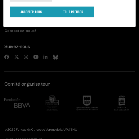
Palacio Miramar
Activités précédentes
Paseo de Miraconcha, 48
ACCEPTER TOUS
TOUT REFUSER
20007 Donostia / San Sebastián
Gipuzkoa, Spain
Contactez-nous!
Suivez-nous
Comité organisateur
© 2026 Fundación Cursos de Verano de la UPV/EHU
Politique de confidentialité