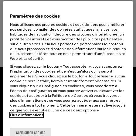
11. SEP
-
11. SEP, 2026
La Salud, un Compromiso con las Personas (1)
Osasuna eta hizkuntza IX: Euskara, adimen
artifiziala eta osasuna
Paramètres des cookies
Objectifs de développement durable
Nous utilisons nos propres cookies et ceux de tiers pour améliorer
.
10 h.
Basque
nos services, compiler des données statistiques, analyser vos
habitudes de navigation, déduire des groupes d’intérêt, créer un
profil de vos intérêts et vous montrer des publicités pertinentes
12 €
À PARTIR DE
...
Dernières
Gratuit
Date
Liste
Période
sur d’autres sites. Cela nous permet de personnaliser le contenu
places
passée
d'attente
d'inscription
que nous proposons et d’obtenir des informations sur les rubriques
terminée
qui suscitent l’intérêt, tout en nous permettant d’améliorer le site
Web et sa sécurité.
Si vous cliquez sur le bouton « Tout accepter », vous accepterez
l'implantation des cookies et ce n'est qu'alors qu'ils seront
implémentés. Si vous cliquez sur le bouton « Tout refuser », aucun
cookie ne sera installé, hormis ceux strictement nécessaires. Si
Abonnez-vous à notre bulletin
vous cliquez sur « Configurer les cookies », vous accéderez à
l'écran de configuration où vous pourrez activer ou désactiver les
Inscrivez-vous pour être le premier à recevoir les
cookies et accéder à la Politique de Cookies où vous trouverez
actualités de l'UIK.
plus d'informations et où vous pourrez accéder aux paramètres
des cookies à tout moment. Cette bannière restera active jusqu'à
ce que vous exécutiez l'une de ces deux options »
S'abonner
Plus d'informations
Contact
Intéressant...
CONFIGURER COOKIES