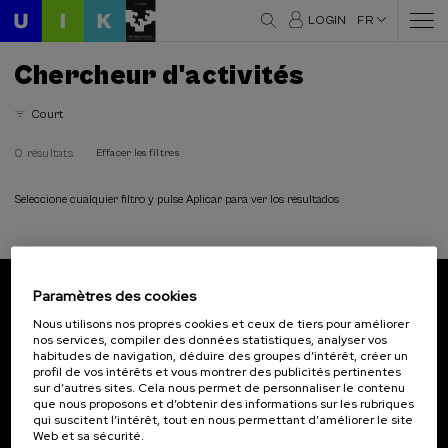
LOGIN
FR
Chercheur d'activités
Court
0 résultats
Effacer les filtres
Seleccione cualquier filtro y pulse Aplicar para ver los resultados
Paramètres des cookies
Abonnez-vous à notre bulletin
Nous utilisons nos propres cookies et ceux de tiers pour améliorer
nos services, compiler des données statistiques, analyser vos
Inscrivez-vous pour être le premier à recevoir les
habitudes de navigation, déduire des groupes d’intérêt, créer un
actualités de l'UIK.
profil de vos intérêts et vous montrer des publicités pertinentes
sur d’autres sites. Cela nous permet de personnaliser le contenu
que nous proposons et d’obtenir des informations sur les rubriques
S'abonner
qui suscitent l’intérêt, tout en nous permettant d’améliorer le site
Web et sa sécurité.