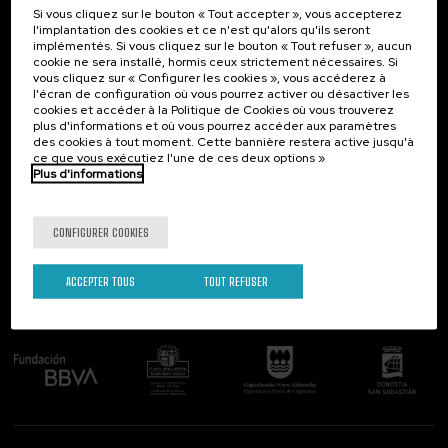
Si vous cliquez sur le bouton « Tout accepter », vous accepterez
Contact
Intéressant...
l'implantation des cookies et ce n'est qu'alors qu'ils seront
implémentés. Si vous cliquez sur le bouton « Tout refuser », aucun
Palacio Miramar
Activités précédentes
cookie ne sera installé, hormis ceux strictement nécessaires. Si
Paseo de Miraconcha, 48
vous cliquez sur « Configurer les cookies », vous accéderez à
20007 Donostia / San Sebastián
l'écran de configuration où vous pourrez activer ou désactiver les
Gipuzkoa, Spain
cookies et accéder à la Politique de Cookies où vous trouverez
plus d'informations et où vous pourrez accéder aux paramètres
Contactez-nous!
des cookies à tout moment. Cette bannière restera active jusqu'à
ce que vous exécutiez l'une de ces deux options »
Plus d'informations
Suivez-nous
CONFIGURER COOKIES
ACCEPTER TOUS
TOUT REFUSER
Comité organisateur