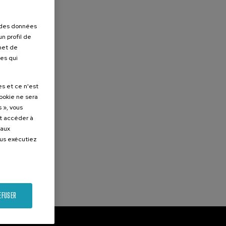
r des données
n profil de
rmet de
ues qui
es et ce n'est
cookie ne sera
 », vous
et accéder à
 aux
ous exécutiez
EFUSER