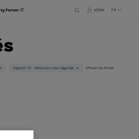
ity Forum
LOGIN
FR
és
Objectif: 10 - Réduction des inégalités
Effacer les filtres