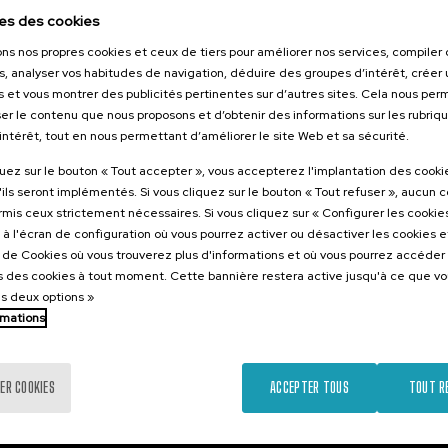
2026
es des cookies
o el duelo
ons nos propres cookies et ceux de tiers pour améliorer nos services, compile
, perinatal y
s, analyser vos habitudes de navigation, déduire des groupes d’intérêt, créer u
s et vous montrer des publicités pertinentes sur d’autres sites. Cela nous pe
er le contenu que nous proposons et d’obtenir des informations sur les rubriq
’intérêt, tout en nous permettant d’améliorer le site Web et sa sécurité.
.
nol
Basque
quez sur le bouton « Tout accepter », vous accepterez l'implantation des cooki
'ils seront implémentés. Si vous cliquez sur le bouton « Tout refuser », aucun 
22 €
ARTIR DE
...
Dernières
Gratuit
Date
Liste
Période
ormis ceux strictement nécessaires. Si vous cliquez sur « Configurer les cookies
places
passée
d'attente
d'inscription
à l'écran de configuration où vous pourrez activer ou désactiver les cookies 
terminée
e de Cookies où vous trouverez plus d'informations et où vous pourrez accéder
 des cookies à tout moment. Cette bannière restera active jusqu'à ce que v
es deux options »
rmations
ER COOKIES
ACCEPTER TOUS
TOUT R