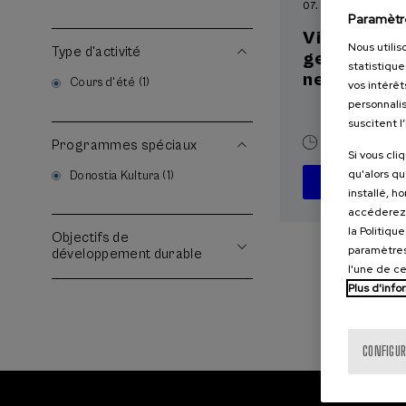
07. SEP
-
08. SEP, 
Paramètr
Visibilizand
Nous utilis
Type d'activité
gestacional
statistique
neonatal
Cours d'été (1)
vos intérêt
personnalis
suscitent l
20 h.
Espag
Programmes spéciaux
Si vous cli
qu'alors qu
Donostia Kultura (1)
À P
installé, h
accéderez 
la Politiqu
Objectifs de
paramètres
développement durable
l'une de c
Plus d'info
CONFIGUR