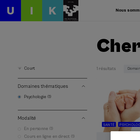
Nous somm
Cher
Court
1 résultats
Domain
Domaines thématiques
Psychologie (1)
Modalité
SANTÉ
PSYCHOLOG
En personne (1)
Cours en ligne en direct (1)