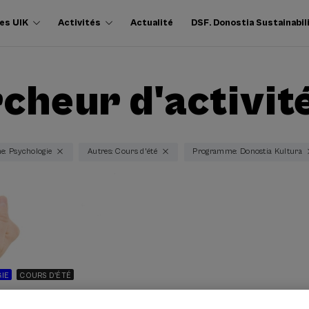
es UIK
Activités
Actualité
DSF. Donostia Sustainabil
cheur d'activit
e: Psychologie
Autres: Cours d'été
Programme: Donostia Kultura
IE
COURS D'ÉTÉ