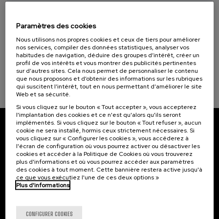
07. SEP
-
08. SEP, 2026
Donostia Kultura (1)
Visibilizando el duelo gestacional, perinatal
y neonatal
Paramètres des cookies
Objectifs de développement durable
Nous utilisons nos propres cookies et ceux de tiers pour améliorer
.
20 h.
Espagnol
Basque
nos services, compiler des données statistiques, analyser vos
habitudes de navigation, déduire des groupes d’intérêt, créer un
profil de vos intérêts et vous montrer des publicités pertinentes
22 €
À PARTIR DE
...
Dernières
Gratuit
Date
Liste
Période
sur d’autres sites. Cela nous permet de personnaliser le contenu
places
passée
d'attente
d'inscription
que nous proposons et d’obtenir des informations sur les rubriques
terminée
qui suscitent l’intérêt, tout en nous permettant d’améliorer le site
Web et sa sécurité.
Si vous cliquez sur le bouton « Tout accepter », vous accepterez
l'implantation des cookies et ce n'est qu'alors qu'ils seront
implémentés. Si vous cliquez sur le bouton « Tout refuser », aucun
cookie ne sera installé, hormis ceux strictement nécessaires. Si
Abonnez-vous à notre bulletin
vous cliquez sur « Configurer les cookies », vous accéderez à
l'écran de configuration où vous pourrez activer ou désactiver les
Inscrivez-vous pour être le premier à recevoir les
cookies et accéder à la Politique de Cookies où vous trouverez
actualités de l'UIK.
plus d'informations et où vous pourrez accéder aux paramètres
des cookies à tout moment. Cette bannière restera active jusqu'à
ce que vous exécutiez l'une de ces deux options »
S'abonner
Plus d'informations
Contact
Intéressant...
CONFIGURER COOKIES