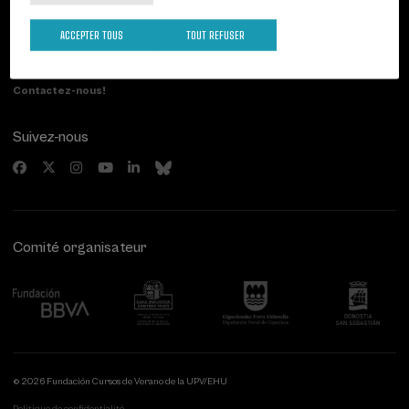
Palacio Miramar
Activités précédentes
Paseo de Miraconcha, 48
ACCEPTER TOUS
TOUT REFUSER
20007 Donostia / San Sebastián
Gipuzkoa, Spain
Contactez-nous!
Suivez-nous
Comité organisateur
© 2026 Fundación Cursos de Verano de la UPV/EHU
Politique de confidentialité