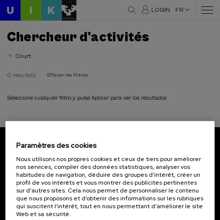
LOGIN
FR
Chercheur d'activités
Court
0 résultats
Effacer les filtres
Seleccione cualquier filtro y pulse Aplicar para ver los resultados
Paramètres des cookies
Abonnez-vous à notre bulletin
Nous utilisons nos propres cookies et ceux de tiers pour améliorer
nos services, compiler des données statistiques, analyser vos
Inscrivez-vous pour être le premier à recevoir les
habitudes de navigation, déduire des groupes d’intérêt, créer un
actualités de l'UIK.
profil de vos intérêts et vous montrer des publicités pertinentes
sur d’autres sites. Cela nous permet de personnaliser le contenu
que nous proposons et d’obtenir des informations sur les rubriques
S'abonner
qui suscitent l’intérêt, tout en nous permettant d’améliorer le site
Web et sa sécurité.