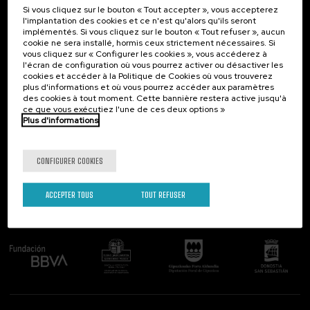
Si vous cliquez sur le bouton « Tout accepter », vous accepterez
Contact
Intéressant...
l'implantation des cookies et ce n'est qu'alors qu'ils seront
implémentés. Si vous cliquez sur le bouton « Tout refuser », aucun
Palacio Miramar
Activités précédentes
cookie ne sera installé, hormis ceux strictement nécessaires. Si
Paseo de Miraconcha, 48
vous cliquez sur « Configurer les cookies », vous accéderez à
20007 Donostia / San Sebastián
l'écran de configuration où vous pourrez activer ou désactiver les
Gipuzkoa, Spain
cookies et accéder à la Politique de Cookies où vous trouverez
plus d'informations et où vous pourrez accéder aux paramètres
Contactez-nous!
des cookies à tout moment. Cette bannière restera active jusqu'à
ce que vous exécutiez l'une de ces deux options »
Plus d'informations
Suivez-nous
CONFIGURER COOKIES
ACCEPTER TOUS
TOUT REFUSER
Comité organisateur