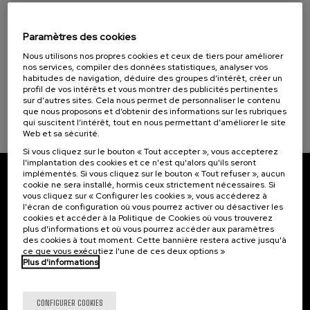
07. SEP
-
08. SEP, 2026
Visibilizando el duelo gestacional, perinatal
Objectifs de développement durable
y neonatal
Paramètres des cookies
Nous utilisons nos propres cookies et ceux de tiers pour améliorer
.
20 h.
Espagnol
Basque
nos services, compiler des données statistiques, analyser vos
habitudes de navigation, déduire des groupes d’intérêt, créer un
profil de vos intérêts et vous montrer des publicités pertinentes
22 €
À PARTIR DE
...
Dernières
Gratuit
Date
Liste
Période
sur d’autres sites. Cela nous permet de personnaliser le contenu
places
passée
d'attente
d'inscription
que nous proposons et d’obtenir des informations sur les rubriques
terminée
qui suscitent l’intérêt, tout en nous permettant d’améliorer le site
Web et sa sécurité.
Si vous cliquez sur le bouton « Tout accepter », vous accepterez
l'implantation des cookies et ce n'est qu'alors qu'ils seront
implémentés. Si vous cliquez sur le bouton « Tout refuser », aucun
cookie ne sera installé, hormis ceux strictement nécessaires. Si
Abonnez-vous à notre bulletin
vous cliquez sur « Configurer les cookies », vous accéderez à
l'écran de configuration où vous pourrez activer ou désactiver les
Inscrivez-vous pour être le premier à recevoir les
cookies et accéder à la Politique de Cookies où vous trouverez
actualités de l'UIK.
plus d'informations et où vous pourrez accéder aux paramètres
des cookies à tout moment. Cette bannière restera active jusqu'à
ce que vous exécutiez l'une de ces deux options »
S'abonner
Plus d'informations
Contact
Intéressant...
CONFIGURER COOKIES