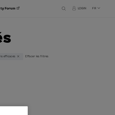
ity Forum
LOGIN
FR
és
ons efficaces
Effacer les filtres