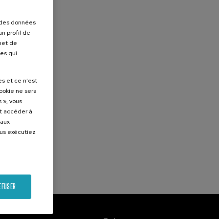
r des données
n profil de
rmet de
ues qui
es et ce n'est
cookie ne sera
 », vous
et accéder à
 aux
ous exécutiez
EFUSER