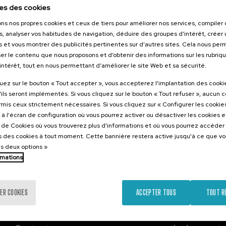
 2026
es des cookies
derechos y
ons nos propres cookies et ceux de tiers pour améliorer nos services, compile
las personas
s, analyser vos habitudes de navigation, déduire des groupes d’intérêt, créer u
acidad
s et vous montrer des publicités pertinentes sur d’autres sites. Cela nous pe
er le contenu que nous proposons et d’obtenir des informations sur les rubriq
’intérêt, tout en nous permettant d’améliorer le site Web et sa sécurité.
.
nol
quez sur le bouton « Tout accepter », vous accepterez l'implantation des cooki
'ils seront implémentés. Si vous cliquez sur le bouton « Tout refuser », aucun 
25 €
ARTIR DE
ormis ceux strictement nécessaires. Si vous cliquez sur « Configurer les cookies
...
Dernières
Gratuit
Date
Liste
Période
places
passée
d'attente
d'inscription
à l'écran de configuration où vous pourrez activer ou désactiver les cookies 
terminée
e de Cookies où vous trouverez plus d'informations et où vous pourrez accéder
 des cookies à tout moment. Cette bannière restera active jusqu'à ce que v
es deux options »
rmations
ER COOKIES
ACCEPTER TOUS
TOUT R