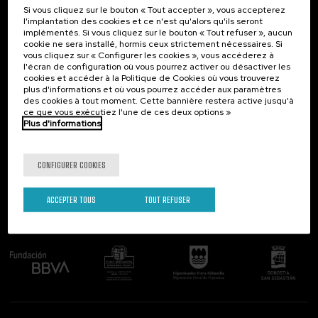
Si vous cliquez sur le bouton « Tout accepter », vous accepterez
Contact
Intéressant...
l'implantation des cookies et ce n'est qu'alors qu'ils seront
implémentés. Si vous cliquez sur le bouton « Tout refuser », aucun
Palacio Miramar
Activités précédentes
cookie ne sera installé, hormis ceux strictement nécessaires. Si
Paseo de Miraconcha, 48
vous cliquez sur « Configurer les cookies », vous accéderez à
20007 Donostia / San Sebastián
l'écran de configuration où vous pourrez activer ou désactiver les
Gipuzkoa, Spain
cookies et accéder à la Politique de Cookies où vous trouverez
plus d'informations et où vous pourrez accéder aux paramètres
Contactez-nous!
des cookies à tout moment. Cette bannière restera active jusqu'à
ce que vous exécutiez l'une de ces deux options »
Plus d'informations
Suivez-nous
CONFIGURER COOKIES
ACCEPTER TOUS
TOUT REFUSER
Comité organisateur