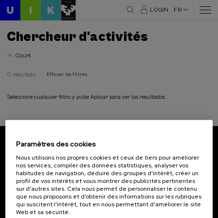
LOGIN
FR
Chercheur d'activités
Court
0 résultats
Effacer les filtres
Seleccione cualquier filtro y pulse Aplicar para ver los resultados
Paramètres des cookies
Abonnez-vous à notre bulletin
Nous utilisons nos propres cookies et ceux de tiers pour améliorer
nos services, compiler des données statistiques, analyser vos
Inscrivez-vous pour être le premier à recevoir les
habitudes de navigation, déduire des groupes d’intérêt, créer un
actualités de l'UIK.
profil de vos intérêts et vous montrer des publicités pertinentes
sur d’autres sites. Cela nous permet de personnaliser le contenu
que nous proposons et d’obtenir des informations sur les rubriques
S'abonner
qui suscitent l’intérêt, tout en nous permettant d’améliorer le site
Web et sa sécurité.