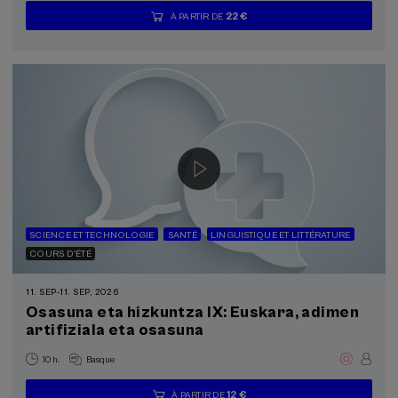
22 €
À PARTIR DE
...
Dernières
Gratuit
Date
Liste
Période
places
passée
d'attente
d'inscription
terminée
SCIENCE ET TECHNOLOGIE
SANTÉ
LINGUISTIQUE ET LITTÉRATURE
COURS D'ÉTÉ
11. SEP
-
11. SEP, 2026
Osasuna eta hizkuntza IX: Euskara, adimen
artifiziala eta osasuna
.
10 h.
Basque
12 €
À PARTIR DE