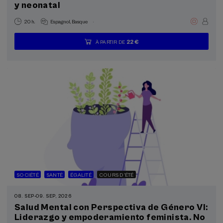
y neonatal
.
20 h.
Espagnol
Basque
22 €
À PARTIR DE
...
Dernières
Gratuit
Date
Liste
Période
places
passée
d'attente
d'inscription
terminée
SOCIÉTÉ
SANTÉ
ÉGALITÉ
COURS D'ÉTÉ
08. SEP
-
09. SEP, 2026
Salud Mental con Perspectiva de Género VI:
Liderazgo y empoderamiento feminista. No