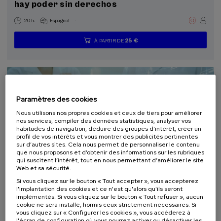
hay poder sin derechos
.
20 h.
Espagnol
25 €
À PARTIR DE
...
Dernières
Gratuit
Date
Liste
Période
places
passée
d'attente
d'inscription
terminée
Paramètres des cookies
Nous utilisons nos propres cookies et ceux de tiers pour améliorer
nos services, compiler des données statistiques, analyser vos
habitudes de navigation, déduire des groupes d’intérêt, créer un
profil de vos intérêts et vous montrer des publicités pertinentes
sur d’autres sites. Cela nous permet de personnaliser le contenu
que nous proposons et d’obtenir des informations sur les rubriques
qui suscitent l’intérêt, tout en nous permettant d’améliorer le site
Web et sa sécurité.
SCIENCE ET TECHNOLOGIE
SANTÉ
Si vous cliquez sur le bouton « Tout accepter », vous accepterez
l'implantation des cookies et ce n'est qu'alors qu'ils seront
09. SEP
-
11. SEP, 2026
implémentés. Si vous cliquez sur le bouton « Tout refuser », aucun
XIII Congreso Internacional de Salud Digital
cookie ne sera installé, hormis ceux strictement nécessaires. Si
vous cliquez sur « Configurer les cookies », vous accéderez à
l'écran de configuration où vous pourrez activer ou désactiver les
.