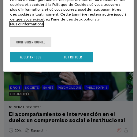
30 h.
Espagnol
cookies et accéder à la Politique de Cookies où vous trouverez
plus d'informations et où vous pourrez accéder aux paramètres
70 €
À PARTIR DE
des cookies à tout moment. Cette bannière restera active jusqu'à
...
Dernières
Gratuit
Date
Liste
Période
places
passée
d'attente
d'inscription
ce que vous exécutiez l'une de ces deux options »
terminée
Plus d'informations
CONFIGURER COOKIES
ACCEPTER TOUS
TOUT REFUSER
DROIT
SOCIÉTÉ
SANTÉ
PSYCHOLOGIE
PHILOSOPHIE
COURS D'ÉTÉ
10. SEP
-
11. SEP, 2026
El acompañamiento e intervención en el
duelo: un compromiso social e Institucional
.
20 h.
Espagnol