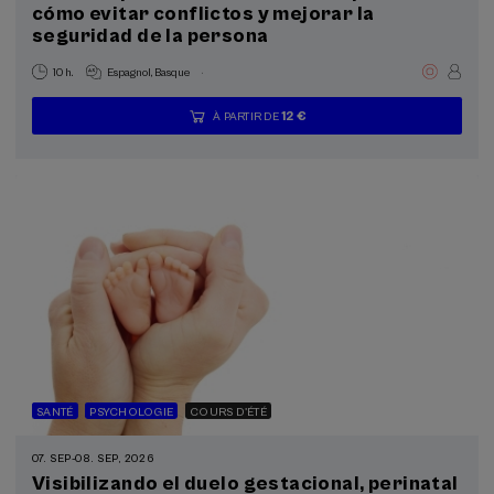
cómo evitar conflictos y mejorar la
seguridad de la persona
.
10 h.
Espagnol
Basque
12 €
À PARTIR DE
...
Dernières
Gratuit
Date
Liste
Période
places
passée
d'attente
d'inscription
terminée
SANTÉ
PSYCHOLOGIE
COURS D'ÉTÉ
07. SEP
-
08. SEP, 2026
Visibilizando el duelo gestacional, perinatal