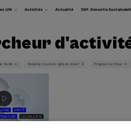
es UIK
Activités
Actualité
DSF. Donostia Sustainabil
cheur d'activit
e: Santé
Modalite: Cours en ligne en direct
Programme: Elkar
LOGIE
SANTÉ
TTÉRATURE
COURS D'ÉTÉ