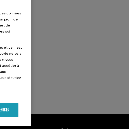
r des données
n profil de
rmet de
ues qui
es et ce n'est
cookie ne sera
 », vous
et accéder à
 aux
ous exécutiez
EFUSER