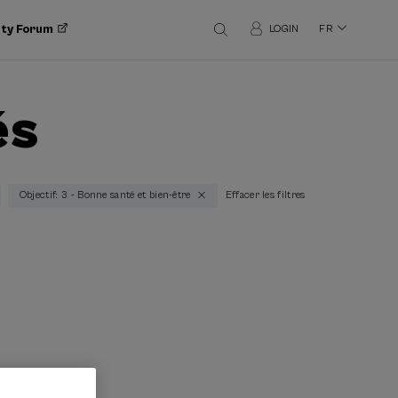
ity Forum
LOGIN
FR
és
Objectif: 3 - Bonne santé et bien-être
Effacer les filtres