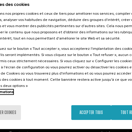
26
es des cookies
 hizkuntza IX:
ons nos propres cookies et ceux de tiers pour améliorer nos services, compile
dimen
s, analyser vos habitudes de navigation, déduire des groupes d’intérêt, créer u
 eta osasuna
s et vous montrer des publicités pertinentes sur d’autres sites. Cela nous pe
er le contenu que nous proposons et d’obtenir des informations sur les rubriq
’intérêt, tout en nous permettant d’améliorer le site Web et sa sécurité.
.
e
quez sur le bouton « Tout accepter », vous accepterez l'implantation des cooki
'ils seront implémentés. Si vous cliquez sur le bouton « Tout refuser », aucun 
12 €
ARTIR DE
ormis ceux strictement nécessaires. Si vous cliquez sur « Configurer les cookies
...
Dernières
Gratuit
Date
Liste
Période
places
passée
d'attente
d'inscription
à l'écran de configuration où vous pourrez activer ou désactiver les cookies 
terminée
e de Cookies où vous trouverez plus d'informations et où vous pourrez accéder
 des cookies à tout moment. Cette bannière restera active jusqu'à ce que v
es deux options »
rmations
ER COOKIES
ACCEPTER TOUS
TOUT R