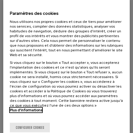
07. SEP
-
08. SEP, 2026
Visibilizando el duelo gestacional, perinatal
Paramètres des cookies
y neonatal
Nous utilisons nos propres cookies et ceux de tiers pour améliorer
nos services, compiler des données statistiques, analyser vos
.
20 h.
Espagnol
Basque
habitudes de navigation, déduire des groupes d’intérêt, créer un
profil de vos intérêts et vous montrer des publicités pertinentes
22 €
À PARTIR DE
sur d’autres sites. Cela nous permet de personnaliser le contenu
...
Dernières
Gratuit
Date
Liste
Période
que nous proposons et d’obtenir des informations sur les rubriques
places
passée
d'attente
d'inscription
terminée
qui suscitent l’intérêt, tout en nous permettant d’améliorer le site
Web et sa sécurité.
Si vous cliquez sur le bouton « Tout accepter », vous accepterez
l'implantation des cookies et ce n'est qu'alors qu'ils seront
implémentés. Si vous cliquez sur le bouton « Tout refuser », aucun
cookie ne sera installé, hormis ceux strictement nécessaires. Si
vous cliquez sur « Configurer les cookies », vous accéderez à
l'écran de configuration où vous pourrez activer ou désactiver les
cookies et accéder à la Politique de Cookies où vous trouverez
plus d'informations et où vous pourrez accéder aux paramètres
des cookies à tout moment. Cette bannière restera active jusqu'à
ce que vous exécutiez l'une de ces deux options »
Plus d'informations
SCIENCE ET TECHNOLOGIE
SANTÉ
LINGUISTIQUE ET LITTÉRATURE
COURS D'ÉTÉ
CONFIGURER COOKIES
11. SEP
-
11. SEP, 2026