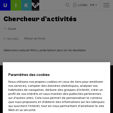
LOGIN
FR
Chercheur d'activités
Court
0 résultats
Effacer les filtres
Seleccione cualquier filtro y pulse Aplicar para ver los resultados
Paramètres des cookies
Abonnez-vous à notre bulletin
Nous utilisons nos propres cookies et ceux de tiers pour améliorer
nos services, compiler des données statistiques, analyser vos
Inscrivez-vous pour être le premier à recevoir les
habitudes de navigation, déduire des groupes d’intérêt, créer un
actualités de l'UIK.
profil de vos intérêts et vous montrer des publicités pertinentes
sur d’autres sites. Cela nous permet de personnaliser le contenu
que nous proposons et d’obtenir des informations sur les rubriques
S'abonner
qui suscitent l’intérêt, tout en nous permettant d’améliorer le site
Web et sa sécurité.