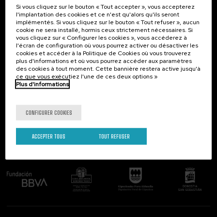
Si vous cliquez sur le bouton « Tout accepter », vous accepterez
Contact
Intéressant...
l'implantation des cookies et ce n'est qu'alors qu'ils seront
implémentés. Si vous cliquez sur le bouton « Tout refuser », aucun
Palacio Miramar
Activités précédentes
cookie ne sera installé, hormis ceux strictement nécessaires. Si
Paseo de Miraconcha, 48
vous cliquez sur « Configurer les cookies », vous accéderez à
20007 Donostia / San Sebastián
l'écran de configuration où vous pourrez activer ou désactiver les
Gipuzkoa, Spain
cookies et accéder à la Politique de Cookies où vous trouverez
plus d'informations et où vous pourrez accéder aux paramètres
Contactez-nous!
des cookies à tout moment. Cette bannière restera active jusqu'à
ce que vous exécutiez l'une de ces deux options »
Plus d'informations
Suivez-nous
CONFIGURER COOKIES
ACCEPTER TOUS
TOUT REFUSER
Comité organisateur