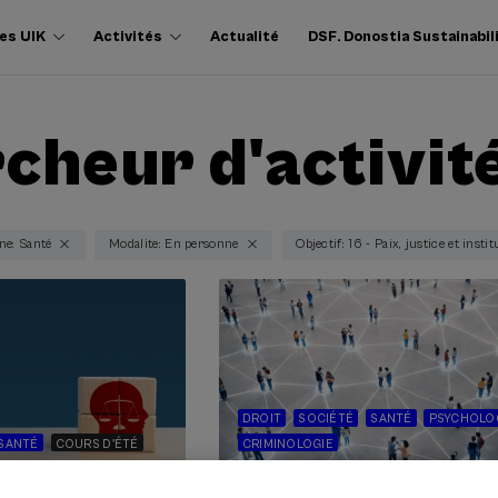
es UIK
Activités
Actualité
DSF. Donostia Sustainabil
cheur d'activit
e: Santé
Modalite: En personne
Objectif: 16 - Paix, justice et insti
DROIT
SOCIÉTÉ
SANTÉ
PSYCHOLO
SANTÉ
COURS D'ÉTÉ
CRIMINOLOGIE