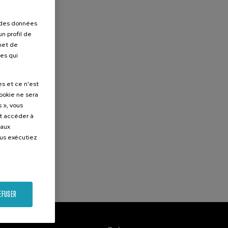
r des données
n profil de
rmet de
ues qui
es et ce n'est
cookie ne sera
 », vous
et accéder à
 aux
ous exécutiez
EFUSER