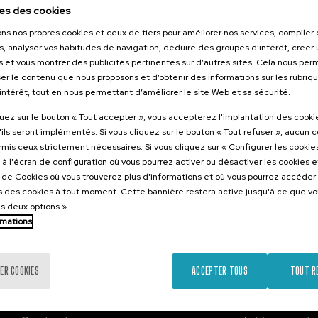
 2026
16. NOV
-
19. NOV, 2026
es des cookies
derechos y
XIIIᵉ Conférence du
ons nos propres cookies et ceux de tiers pour améliorer nos services, compile
las personas
Forum mondial de la
s, analyser vos habitudes de navigation, déduire des groupes d’intérêt, créer u
acidad
médiation
s et vous montrer des publicités pertinentes sur d’autres sites. Cela nous pe
er le contenu que nous proposons et d’obtenir des informations sur les rubriq
’intérêt, tout en nous permettant d’améliorer le site Web et sa sécurité.
.
.
nol
40 h.
Espagnol
Anglais
quez sur le bouton « Tout accepter », vous accepterez l'implantation des cooki
'ils seront implémentés. Si vous cliquez sur le bouton « Tout refuser », aucun 
25 €
60 €
ARTIR DE
À PARTIR DE
ormis ceux strictement nécessaires. Si vous cliquez sur « Configurer les cookies
...
Dernières
Gratuit
Date
Liste
Période
...
Dernières
Gratuit
Date
Liste
Période
places
passée
d'attente
d'inscription
places
passée
d'attente
d'inscription
à l'écran de configuration où vous pourrez activer ou désactiver les cookies 
terminée
terminée
e de Cookies où vous trouverez plus d'informations et où vous pourrez accéder
 des cookies à tout moment. Cette bannière restera active jusqu'à ce que v
es deux options »
rmations
ER COOKIES
ACCEPTER TOUS
TOUT R