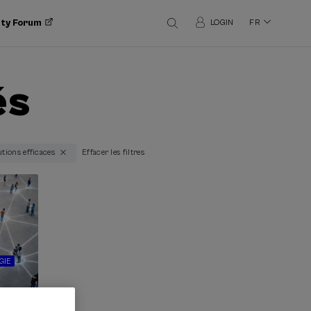
ity Forum
LOGIN
FR
és
tutions efficaces
Effacer les filtres
GIE