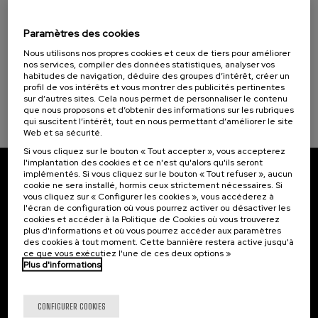
Visibilizando el duelo gestacional, perinatal
Donostia Kultura (1)
y neonatal
La Salud, un Compromiso con las Personas (1)
Paramètres des cookies
Nous utilisons nos propres cookies et ceux de tiers pour améliorer
.
20 h.
Espagnol
Basque
nos services, compiler des données statistiques, analyser vos
Objectifs de développement durable
habitudes de navigation, déduire des groupes d’intérêt, créer un
22 €
À PARTIR DE
...
Dernières
Gratuit
Date
Liste
Période
profil de vos intérêts et vous montrer des publicités pertinentes
places
passée
d'attente
d'inscription
sur d’autres sites. Cela nous permet de personnaliser le contenu
terminée
que nous proposons et d’obtenir des informations sur les rubriques
qui suscitent l’intérêt, tout en nous permettant d’améliorer le site
Web et sa sécurité.
Si vous cliquez sur le bouton « Tout accepter », vous accepterez
l'implantation des cookies et ce n'est qu'alors qu'ils seront
implémentés. Si vous cliquez sur le bouton « Tout refuser », aucun
Abonnez-vous à notre bulletin
cookie ne sera installé, hormis ceux strictement nécessaires. Si
vous cliquez sur « Configurer les cookies », vous accéderez à
Inscrivez-vous pour être le premier à recevoir les
l'écran de configuration où vous pourrez activer ou désactiver les
cookies et accéder à la Politique de Cookies où vous trouverez
actualités de l'UIK.
plus d'informations et où vous pourrez accéder aux paramètres
des cookies à tout moment. Cette bannière restera active jusqu'à
S'abonner
ce que vous exécutiez l'une de ces deux options »
Plus d'informations
Contact
Intéressant...
CONFIGURER COOKIES
Palacio Miramar
Activités précédentes