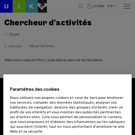
LOGIN
FR
Chercheur d'activités
Court
0 résultats
Effacer les filtres
Seleccione cualquier filtro y pulse Aplicar para ver los resultados
Paramètres des cookies
Abonnez-vous à notre bulletin
Nous utilisons nos propres cookies et ceux de tiers pour améliorer
nos services, compiler des données statistiques, analyser vos
Inscrivez-vous pour être le premier à recevoir les
habitudes de navigation, déduire des groupes d’intérêt, créer un
actualités de l'UIK.
profil de vos intérêts et vous montrer des publicités pertinentes
sur d’autres sites. Cela nous permet de personnaliser le contenu
que nous proposons et d’obtenir des informations sur les rubriques
S'abonner
qui suscitent l’intérêt, tout en nous permettant d’améliorer le site
Web et sa sécurité.