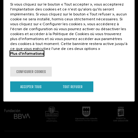
Si vous cliquez sur le bouton « Tout accepter », vous accepterez
Contact
Intéressant...
l'implantation des cookies et ce n'est qu'alors qu'ils seront
implémentés. Si vous cliquez sur le bouton « Tout refuser », aucun
Palacio Miramar
Activités précédentes
cookie ne sera installé, hormis ceux strictement nécessaires. Si
Paseo de Miraconcha, 48
vous cliquez sur « Configurer les cookies », vous accéderez à
20007 Donostia / San Sebastián
l'écran de configuration où vous pourrez activer ou désactiver les
Gipuzkoa, Spain
cookies et accéder à la Politique de Cookies où vous trouverez
plus d'informations et où vous pourrez accéder aux paramètres
Contactez-nous!
des cookies à tout moment. Cette bannière restera active jusqu'à
ce que vous exécutiez l'une de ces deux options »
Plus d'informations
Suivez-nous
CONFIGURER COOKIES
ACCEPTER TOUS
TOUT REFUSER
Comité organisateur