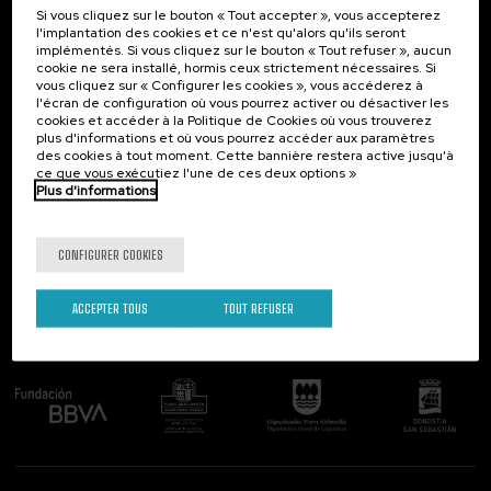
Si vous cliquez sur le bouton « Tout accepter », vous accepterez
Contact
Intéressant...
l'implantation des cookies et ce n'est qu'alors qu'ils seront
implémentés. Si vous cliquez sur le bouton « Tout refuser », aucun
Palacio Miramar
Activités précédentes
cookie ne sera installé, hormis ceux strictement nécessaires. Si
Paseo de Miraconcha, 48
vous cliquez sur « Configurer les cookies », vous accéderez à
20007 Donostia / San Sebastián
l'écran de configuration où vous pourrez activer ou désactiver les
Gipuzkoa, Spain
cookies et accéder à la Politique de Cookies où vous trouverez
plus d'informations et où vous pourrez accéder aux paramètres
Contactez-nous!
des cookies à tout moment. Cette bannière restera active jusqu'à
ce que vous exécutiez l'une de ces deux options »
Plus d'informations
Suivez-nous
CONFIGURER COOKIES
ACCEPTER TOUS
TOUT REFUSER
Comité organisateur