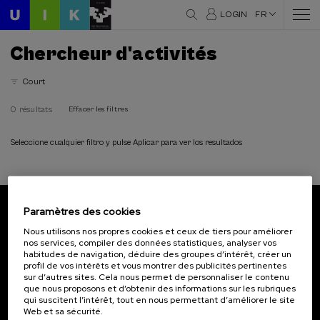
LOGIN
FR
Chercheur d'activités
Court
0 résultats
Effacer les filtres
Seleccione cualquier filtro y pulse Aplicar para ver los resultados
Paramètres des cookies
Abonnez-vous à notre bulletin
Nous utilisons nos propres cookies et ceux de tiers pour améliorer
nos services, compiler des données statistiques, analyser vos
Inscrivez-vous pour être le premier à recevoir les
habitudes de navigation, déduire des groupes d’intérêt, créer un
actualités de l'UIK.
profil de vos intérêts et vous montrer des publicités pertinentes
sur d’autres sites. Cela nous permet de personnaliser le contenu
que nous proposons et d’obtenir des informations sur les rubriques
S'abonner
qui suscitent l’intérêt, tout en nous permettant d’améliorer le site
Web et sa sécurité.