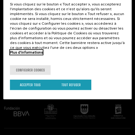
Si vous cliquez sur le bouton « Tout accepter », vous accepterez
Contact
Intéressant...
l'implantation des cookies et ce n'est qu'alors qu'ils seront
implémentés. Si vous cliquez sur le bouton « Tout refuser », aucun
Palacio Miramar
Activités précédentes
cookie ne sera installé, hormis ceux strictement nécessaires. Si
Paseo de Miraconcha, 48
vous cliquez sur « Configurer les cookies », vous accéderez à
20007 Donostia / San Sebastián
l'écran de configuration où vous pourrez activer ou désactiver les
Gipuzkoa, Spain
cookies et accéder à la Politique de Cookies où vous trouverez
plus d'informations et où vous pourrez accéder aux paramètres
Contactez-nous!
des cookies à tout moment. Cette bannière restera active jusqu'à
ce que vous exécutiez l'une de ces deux options »
Plus d'informations
Suivez-nous
CONFIGURER COOKIES
ACCEPTER TOUS
TOUT REFUSER
Comité organisateur