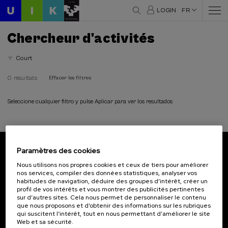
LOGIN
FR
Chercheur d'activités
Court
0 résultats
Effacer les filtres
Seleccione cualquier filtro y pulse Aplicar para ver los resultados
Paramètres des cookies
Abonnez-vous à notre bulletin
Nous utilisons nos propres cookies et ceux de tiers pour améliorer
nos services, compiler des données statistiques, analyser vos
Inscrivez-vous pour être le premier à recevoir les
habitudes de navigation, déduire des groupes d’intérêt, créer un
actualités de l'UIK.
profil de vos intérêts et vous montrer des publicités pertinentes
sur d’autres sites. Cela nous permet de personnaliser le contenu
que nous proposons et d’obtenir des informations sur les rubriques
S'abonner
qui suscitent l’intérêt, tout en nous permettant d’améliorer le site
Web et sa sécurité.