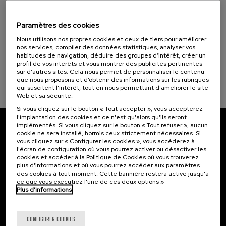
10. SEP
-
10. SEP, 2026
Hiri - Logistikaren Transformazioa:
Teknologia eta Eredu Arrakastatsuak
Paramètres des cookies
Nous utilisons nos propres cookies et ceux de tiers pour améliorer
.
10 h.
Basque
Espagnol
nos services, compiler des données statistiques, analyser vos
habitudes de navigation, déduire des groupes d’intérêt, créer un
10 €
À PARTIR DE
profil de vos intérêts et vous montrer des publicités pertinentes
...
Dernières
Gratuit
Date
Liste
Période
sur d’autres sites. Cela nous permet de personnaliser le contenu
places
passée
d'attente
d'inscription
terminée
que nous proposons et d’obtenir des informations sur les rubriques
qui suscitent l’intérêt, tout en nous permettant d’améliorer le site
Web et sa sécurité.
Si vous cliquez sur le bouton « Tout accepter », vous accepterez
l'implantation des cookies et ce n'est qu'alors qu'ils seront
implémentés. Si vous cliquez sur le bouton « Tout refuser », aucun
Abonnez-vous à notre bulletin
cookie ne sera installé, hormis ceux strictement nécessaires. Si
vous cliquez sur « Configurer les cookies », vous accéderez à
l'écran de configuration où vous pourrez activer ou désactiver les
Inscrivez-vous pour être le premier à recevoir les
cookies et accéder à la Politique de Cookies où vous trouverez
actualités de l'UIK.
plus d'informations et où vous pourrez accéder aux paramètres
des cookies à tout moment. Cette bannière restera active jusqu'à
S'abonner
ce que vous exécutiez l'une de ces deux options »
Plus d'informations
Contact
Intéressant...
CONFIGURER COOKIES