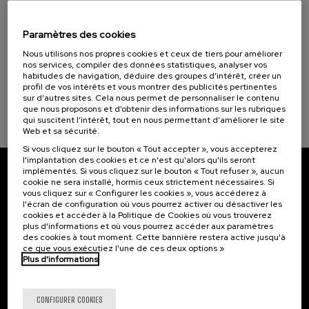
11. SEP
-
11. SEP, 2026
Osasuna eta hizkuntza IX: Euskara, adimen
artifiziala eta osasuna
Paramètres des cookies
Objectifs de développement durable
Nous utilisons nos propres cookies et ceux de tiers pour améliorer
.
10 h.
Basque
nos services, compiler des données statistiques, analyser vos
habitudes de navigation, déduire des groupes d’intérêt, créer un
12 €
À PARTIR DE
profil de vos intérêts et vous montrer des publicités pertinentes
...
Dernières
Gratuit
Date
Liste
Période
sur d’autres sites. Cela nous permet de personnaliser le contenu
places
passée
d'attente
d'inscription
terminée
que nous proposons et d’obtenir des informations sur les rubriques
qui suscitent l’intérêt, tout en nous permettant d’améliorer le site
Web et sa sécurité.
Si vous cliquez sur le bouton « Tout accepter », vous accepterez
l'implantation des cookies et ce n'est qu'alors qu'ils seront
implémentés. Si vous cliquez sur le bouton « Tout refuser », aucun
Abonnez-vous à notre bulletin
cookie ne sera installé, hormis ceux strictement nécessaires. Si
vous cliquez sur « Configurer les cookies », vous accéderez à
l'écran de configuration où vous pourrez activer ou désactiver les
Inscrivez-vous pour être le premier à recevoir les
cookies et accéder à la Politique de Cookies où vous trouverez
actualités de l'UIK.
plus d'informations et où vous pourrez accéder aux paramètres
des cookies à tout moment. Cette bannière restera active jusqu'à
S'abonner
ce que vous exécutiez l'une de ces deux options »
Plus d'informations
Contact
Intéressant...
CONFIGURER COOKIES