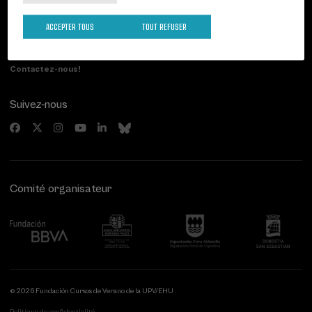
Palacio Miramar
Activités précédentes
Paseo de Miraconcha, 48
ACCEPTER TOUS
TOUT REFUSER
20007 Donostia / San Sebastián
Gipuzkoa, Spain
Contactez-nous!
Suivez-nous
Comité organisateur
© 2026 Fundación Cursos de Verano de la UPV/EHU
Politique de confidentialité