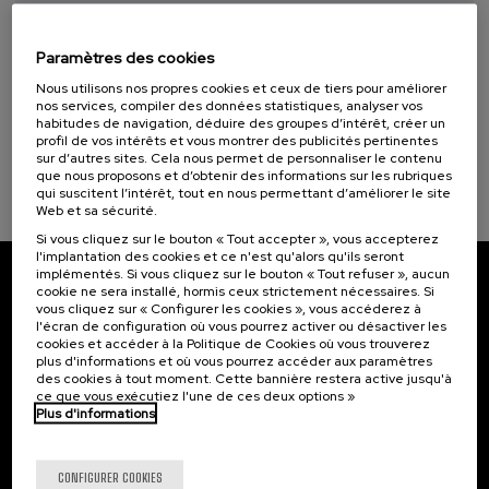
11. SEP
-
11. SEP, 2026
Osasuna eta hizkuntza IX: Euskara, adimen
Objectifs de développement durable
artifiziala eta osasuna
Paramètres des cookies
Nous utilisons nos propres cookies et ceux de tiers pour améliorer
.
10 h.
Basque
nos services, compiler des données statistiques, analyser vos
habitudes de navigation, déduire des groupes d’intérêt, créer un
profil de vos intérêts et vous montrer des publicités pertinentes
12 €
À PARTIR DE
...
Dernières
Gratuit
Date
Liste
Période
sur d’autres sites. Cela nous permet de personnaliser le contenu
places
passée
d'attente
d'inscription
que nous proposons et d’obtenir des informations sur les rubriques
terminée
qui suscitent l’intérêt, tout en nous permettant d’améliorer le site
Web et sa sécurité.
Si vous cliquez sur le bouton « Tout accepter », vous accepterez
l'implantation des cookies et ce n'est qu'alors qu'ils seront
implémentés. Si vous cliquez sur le bouton « Tout refuser », aucun
cookie ne sera installé, hormis ceux strictement nécessaires. Si
Abonnez-vous à notre bulletin
vous cliquez sur « Configurer les cookies », vous accéderez à
l'écran de configuration où vous pourrez activer ou désactiver les
Inscrivez-vous pour être le premier à recevoir les
cookies et accéder à la Politique de Cookies où vous trouverez
actualités de l'UIK.
plus d'informations et où vous pourrez accéder aux paramètres
des cookies à tout moment. Cette bannière restera active jusqu'à
ce que vous exécutiez l'une de ces deux options »
S'abonner
Plus d'informations
Contact
Intéressant...
CONFIGURER COOKIES