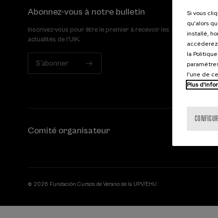
Abonnez-vous à notre bulletin
Si vous cli
qu'alors qu
Inscrivez-vous pour être le premier à recevoir les
installé, h
actualités de l'UIK.
accéderez 
la Politiqu
S'abonner
paramètres
l'une de c
Plus d'info
CONFIGUR
Comité organisateur
© 2026 Fundación Cursos de Verano de la UPV/EHU