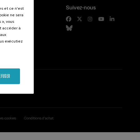
.
Suivez-nous
es et ce n'est
cookie ne sera
entes
 », vous
et accéder à
 aux
ous exécutiez
EFUSER
des cookies
Conditions d'achat