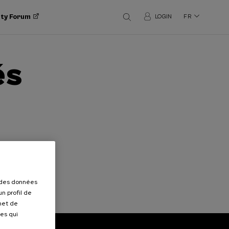
ity Forum
LOGIN
FR
és
r des données
n profil de
rmet de
ues qui