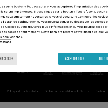
Contact
Intéressant..
quez sur le bouton « Tout accepter », vous accepterez l'implantation des cooki
'ils seront implémentés. Si vous cliquez sur le bouton « Tout refuser », aucun 
Palacio Miramar
Activités précéd
ormis ceux strictement nécessaires. Si vous cliquez sur « Configurer les cookies
Paseo de Miraconcha, 48
à l'écran de configuration où vous pourrez activer ou désactiver les cookies 
20007 Donostia / San Sebastián
e de Cookies où vous trouverez plus d'informations et où vous pourrez accéder
Gipuzkoa, Spain
 des cookies à tout moment. Cette bannière restera active jusqu'à ce que v
es deux options »
Contactez-nous!
rmations
ER COOKIES
ACCEPTER TOUS
TOUT R
Politique de confidentialité
Déclaration de confidentialité étendue
Politique 