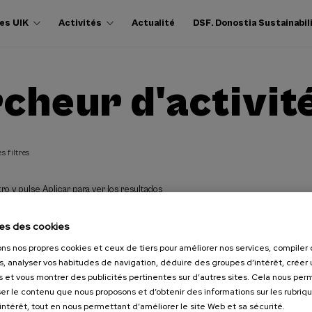
es UIK
Activités
Actualité
DSF. Donostia Sustainabil
cheur d'activit
s filtres
ro y pulse Aplicar para ver los resultados
es des cookies
ons nos propres cookies et ceux de tiers pour améliorer nos services, compile
s, analyser vos habitudes de navigation, déduire des groupes d’intérêt, créer u
s et vous montrer des publicités pertinentes sur d’autres sites. Cela nous pe
er le contenu que nous proposons et d’obtenir des informations sur les rubriq
’intérêt, tout en nous permettant d’améliorer le site Web et sa sécurité.