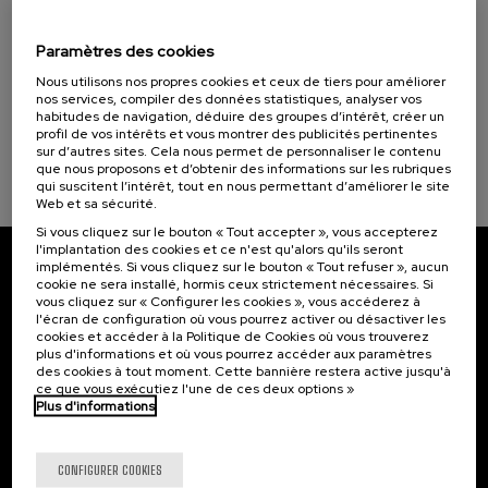
Osasuna eta hizkuntza IX: Euskara, adimen
Cursos para Tod@s (1)
artifiziala eta osasuna
La Salud, un Compromiso con las Personas (1)
Paramètres des cookies
Nous utilisons nos propres cookies et ceux de tiers pour améliorer
.
10 h.
Basque
nos services, compiler des données statistiques, analyser vos
Objectifs de développement durable
habitudes de navigation, déduire des groupes d’intérêt, créer un
12 €
À PARTIR DE
...
Dernières
Gratuit
Date
Liste
Période
profil de vos intérêts et vous montrer des publicités pertinentes
places
passée
d'attente
d'inscription
sur d’autres sites. Cela nous permet de personnaliser le contenu
terminée
que nous proposons et d’obtenir des informations sur les rubriques
qui suscitent l’intérêt, tout en nous permettant d’améliorer le site
Web et sa sécurité.
Si vous cliquez sur le bouton « Tout accepter », vous accepterez
l'implantation des cookies et ce n'est qu'alors qu'ils seront
implémentés. Si vous cliquez sur le bouton « Tout refuser », aucun
Abonnez-vous à notre bulletin
cookie ne sera installé, hormis ceux strictement nécessaires. Si
vous cliquez sur « Configurer les cookies », vous accéderez à
Inscrivez-vous pour être le premier à recevoir les
l'écran de configuration où vous pourrez activer ou désactiver les
cookies et accéder à la Politique de Cookies où vous trouverez
actualités de l'UIK.
plus d'informations et où vous pourrez accéder aux paramètres
des cookies à tout moment. Cette bannière restera active jusqu'à
S'abonner
ce que vous exécutiez l'une de ces deux options »
Plus d'informations
Contact
Intéressant...
CONFIGURER COOKIES
Palacio Miramar
Activités précédentes