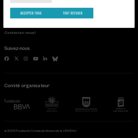
Palacio Miramar
Activités précédentes
Paseo de Miraconcha, 48
ACCEPTER TOUS
TOUT REFUSER
20007 Donostia / San Sebastián
Gipuzkoa, Spain
Contactez-nous!
Suivez-nous
Comité organisateur
© 2026 Fundación Cursos de Verano de la UPV/EHU