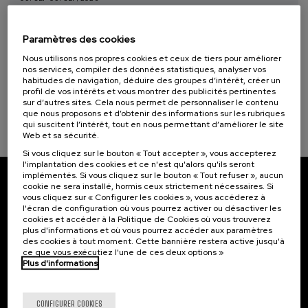
Taller de Medición Ambiental: IA para la
12 - Consommation et production responsables (1)
Protección y Evaluación del Medio
Paramètres des cookies
Ambiente
Nous utilisons nos propres cookies et ceux de tiers pour améliorer
.
10 h.
Espagnol
Basque
nos services, compiler des données statistiques, analyser vos
habitudes de navigation, déduire des groupes d’intérêt, créer un
profil de vos intérêts et vous montrer des publicités pertinentes
20 €
À PARTIR DE
...
Dernières
Gratuit
Date
Liste
Période
sur d’autres sites. Cela nous permet de personnaliser le contenu
places
passée
d'attente
d'inscription
que nous proposons et d’obtenir des informations sur les rubriques
terminée
qui suscitent l’intérêt, tout en nous permettant d’améliorer le site
Web et sa sécurité.
Si vous cliquez sur le bouton « Tout accepter », vous accepterez
l'implantation des cookies et ce n'est qu'alors qu'ils seront
implémentés. Si vous cliquez sur le bouton « Tout refuser », aucun
cookie ne sera installé, hormis ceux strictement nécessaires. Si
Abonnez-vous à notre bulletin
vous cliquez sur « Configurer les cookies », vous accéderez à
l'écran de configuration où vous pourrez activer ou désactiver les
Inscrivez-vous pour être le premier à recevoir les
cookies et accéder à la Politique de Cookies où vous trouverez
actualités de l'UIK.
plus d'informations et où vous pourrez accéder aux paramètres
des cookies à tout moment. Cette bannière restera active jusqu'à
ce que vous exécutiez l'une de ces deux options »
S'abonner
Plus d'informations
Contact
Intéressant...
CONFIGURER COOKIES